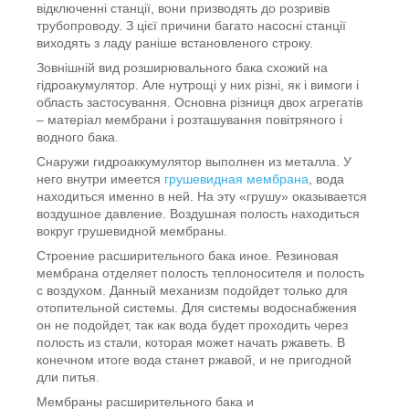
відключенні станції, вони призводять до розривів
трубопроводу. З цієї причини багато насосні станції
виходять з ладу раніше встановленого строку.
Зовнішній вид розширювального бака схожий на
гідроакумулятор. Але нутрощі у них різні, як і вимоги і
область застосування. Основна різниця двох агрегатів
– матеріал мембрани і розташування повітряного і
водного бака.
Снаружи гидроаккумулятор выполнен из металла. У
него внутри имеется
грушевидная мембрана
, вода
находиться именно в ней. На эту «грушу» оказывается
воздушное давление. Воздушная полость находиться
вокруг грушевидной мембраны.
Строение расширительного бака иное. Резиновая
мембрана отделяет полость теплоносителя и полость
с воздухом. Данный механизм подойдет только для
отопительной системы. Для системы водоснабжения
он не подойдет, так как вода будет проходить через
полость из стали, которая может начать ржаветь. В
конечном итоге вода станет ржавой, и не пригодной
дли питья.
Мембраны расширительного бака и