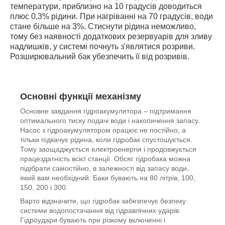
температури, приблизно на 10 градусів доводиться
плюс 0,3% рідини. При нагріванні на 70 градусів, води
стане більше на 3%. Стиснути рідина неможливо,
тому без наявності додаткових резервуарів для зливу
надлишків, у системі почнуть з'являтися розриви.
Розширювальний бак убезпечить її від розривів.
Основні функції механізму
Основне завдання гідроакумулятора – підтримання
оптимального тиску подачі води і накопичення запасу.
Насос з гідроакумулятором працює не постійно, а
тільки підкачує рідина, коли гідробак спустошується.
Тому заощаджується електроенергія і продовжується
працездатність всієї станції. Обсяг гідробака можна
підібрати самостійно, в залежності від запасу води,
який вам необхідний. Баки бувають на 80 літрів, 100,
150, 200 і 300.
Варто відзначити, що гідробак забезпечує безпеку
системи водопостачання від гідравлічних ударів.
Гідроудари бувають при різкому включенні і