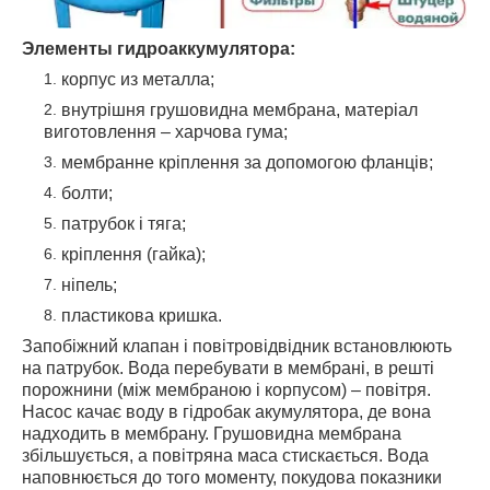
Элементы гидроаккумулятора:
корпус из металла;
внутрішня грушовидна мембрана, матеріал
виготовлення – харчова гума;
мембранне кріплення за допомогою фланців;
болти;
патрубок і тяга;
кріплення (гайка);
ніпель;
пластикова кришка.
Запобіжний клапан і повітровідвідник встановлюють
на патрубок. Вода перебувати в мембрані, в решті
порожнини (між мембраною і корпусом) – повітря.
Насос качає воду в гідробак акумулятора, де вона
надходить в мембрану. Грушовидна мембрана
збільшується, а повітряна маса стискається. Вода
наповнюється до того моменту, покудова показники