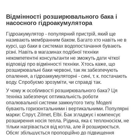
Відмінності розширювального бака і
насосного гідроакумулятора
Гідроакумулятор - популярний пристрій, який ще
називають мембранним баком. Багато хто навіть не в
курсі, що баки в системах водопостачання бувають
різні. Навіть в магазинах подібної техніки
некомпетентні консультанти не зможуть дати чіткої
відповіді про відмінності техніки. Хтось каже, що
розширювальні баки червоні, так як забезпечують
опалення, а гідроаккумуляторні - сині, т. к. постачають
воду. Спробуємо зрозуміти, чи справді так.
У чому ж особливості розширювального бака? Ця
техніка забезпечує оптимальність роботи
опалювальної системи замкнутого типу. Моделі
бувають горизонтальними і вертикальними. Популярні
марки: Спрут, Zilmet, Elbi. Бак згладжує і компенсує
розширення носія тепла. Рідина, яка є теплоносієм, не
тільки нагрівається від котла, але й розширюється.
Обсяг збільшується пропорційно до підвищення