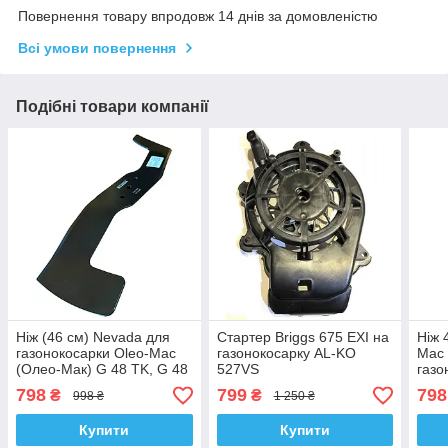
Повернення товару впродовж 14 днів за домовленістю
Всі умови повернення
Подібні товари компанії
Ніж (46 см) Nevada для
Стартер Briggs 675 EXI на
Ніж 
газонокосарки Oleo-Mac
газонокосарку AL-KO
Mac 
(Олео-Мак) G 48 TK, G 48
527VS
газо
PK
798
799
798
₴
₴
998 ₴
1 250 ₴
Купити
Купити