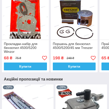
Прокладки-набір для
Поршень для бензопил
Пра
бензопил 4500/5200
4500/5200/45 мм Treszer
4500
Winzor
68
198
65
₴
₴
75 ₴
248 ₴
Купити
Купити
Акційні пропозиції та новинки
–29%
–28%