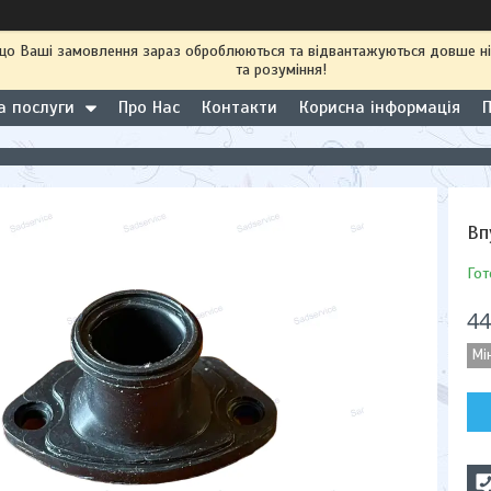
 що Ваші замовлення зараз оброблюються та відвантажуються довше н
та розуміння!
а послуги
Про Нас
Контакти
Корисна інформація
Вп
Гот
44
Мі