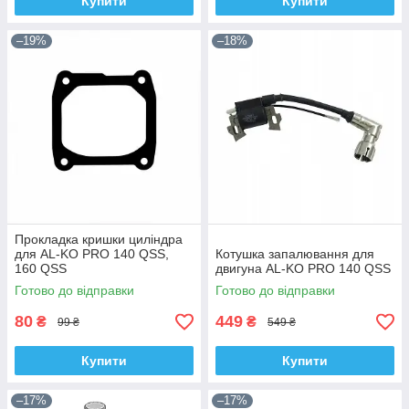
Купити
Купити
–19%
–18%
Прокладка кришки циліндра
для AL-KO PRO 140 QSS,
Котушка запалювання для
160 QSS
двигуна AL-KO PRO 140 QSS
Готово до відправки
Готово до відправки
80
449
₴
₴
99 ₴
549 ₴
Купити
Купити
–17%
–17%