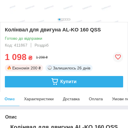
Колінвал для двигуна AL-KO 160 QSS
Готово до відправки
Код: 411867
Роздріб
1 098
₴
1 298 ₴
Економія
200 ₴
Залишилось
26 днів
Купити
Опис
Характеристики
Доставка
Оплата
Умови п
Опис
Колінвал для двигуна AL-KO 160 QSS