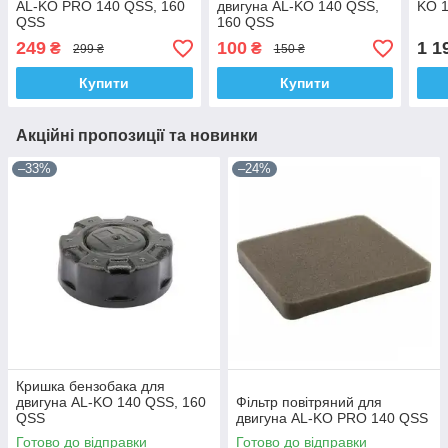
AL-KO PRO 140 QSS, 160
двигуна AL-KO 140 QSS,
KO 
QSS
160 QSS
249
100
1 1
₴
₴
299 ₴
150 ₴
Купити
Купити
Акційні пропозиції та новинки
–33%
–24%
Кришка бензобака для
двигуна AL-KO 140 QSS, 160
Фільтр повітряний для
QSS
двигуна AL-KO PRO 140 QSS
Готово до відправки
Готово до відправки