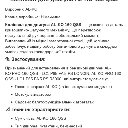
Виробник: AL-KO
Країна виробника: Німеччина
Колінвал для двигуна
AL-
KO 160 QSS
— це ключова деталь
кривошипно-шатунного механізму, що перетворює
поступальний рух поршня в обертальний момент.
Виготовлений із міцної загартованої сталі, цей колінвал
забезпечує надійну роботу бензинового двигуна в складних
умовах садово-господарської техніки.
🔩
Застосування:
Призначений для встановлення в бензинові двигуни AL-
KO PRO 160 QSS - LC1 P65 FA 5 PS LONCIN, AL-KO PRO 160
QSS - LC1 P65 FA 5 PS R3000, які використовуються у:
Газонокосарках AL-KO (та інших сумісних моделях)
Мотокультиваторах
Садових багатофункціональних агрегатах
📐
Технічні характеристики:
Сумісність: AL-KO 160 QSS
Тип двигуна: 4-тактний, бензиновий