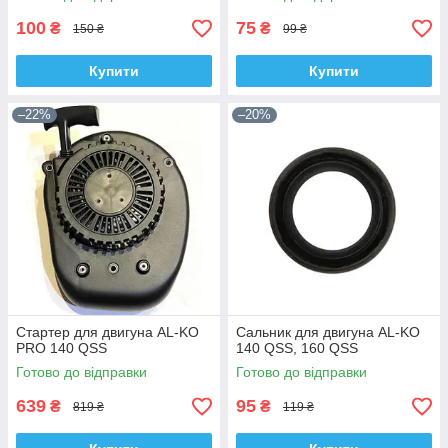
100
75
₴
₴
150 ₴
99 ₴
Купити
Купити
–22%
–20%
Стартер для двигуна AL-KO
Сальник для двигуна AL-KO
PRO 140 QSS
140 QSS, 160 QSS
Готово до відправки
Готово до відправки
639
95
₴
₴
819 ₴
119 ₴