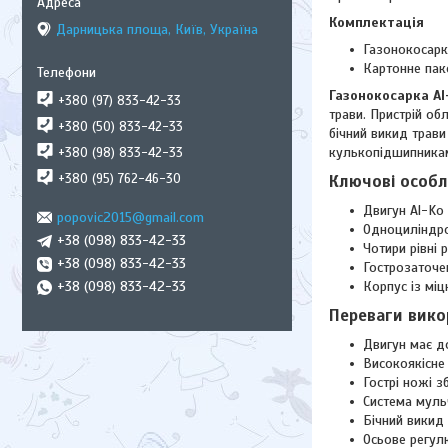
Комплектація
Дарницька площа, Київ, Україна
Газонокосарк
Картонне пак
Газонокосарка Al-
+380 (97) 833-42-33
трави. Пристрій об
+380 (50) 833-42-33
бічний викид трав
кулькопідшипниками
+380 (98) 833-42-33
+380 (95) 762-46-30
Ключові особли
Двигун Al-Ko 
popovic2015@gmail.com
Одноциліндро
+38 (098) 833-42-33
Чотири рівні 
+38 (098) 833-42-33
Гострозаточе
+38 (098) 833-42-33
Корпус із міц
Переваги викор
Двигун має д
Високоякісне 
Гострі ножі з
Система муль
Бічний викид 
Осьове регул