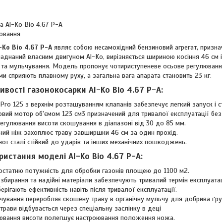
а Al-Ko Bio 4.67 P-A
овання
Ko Bio 4.67 P-A
являє собою несамохідний бензиновий агрегат, призн
ладнаний власним двигуном Al-Ko, вирізняється шириною косіння 46 см і 
и та мульчування. Модель пропонує чотириступеневе осьове регулювання
 сприяють плавному руху, а загальна вага апарата становить 23 кг.
вості газонокосарки Al-Ko Bio 4.67 P-A:
Pro 125 з верхнім розташуванням клапанів забезпечує легкий запуск і с
вий мотор об'ємом 123 см3 призначений для тривалої експлуатації без
регулювання висоти скошування в діапазоні від 30 до 85 мм.
ний ніж захоплює траву завширшки 46 см за один прохід.
ної сталі стійкий до ударів та інших механічних пошкоджень.
истання моделі Al-Ko Bio 4.67 P-A:
остатню потужність для обробки газонів площею до 1100 м2.
збирання та надійні матеріали забезпечують тривалий термін експлуатац
берігають ефективність навіть після тривалої експлуатації.
чування переробляє скошену траву в органічну мульчу для добрива ґру
трави відбувається через спеціальну заслінку в деці
ювання висоти полегшує настроювання положення ножа.