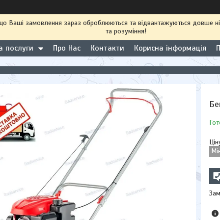
 що Ваші замовлення зараз оброблюються та відвантажуються довше н
та розуміння!
а послуги
Про Нас
Контакти
Корисна інформація
Бе
Гот
Цін
Мі
Зам