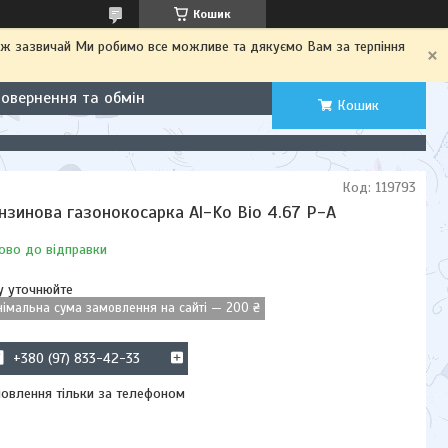
Кошик
іж зазвичай Ми робимо все можливе та дякуємо Вам за терпіння
Повернення та обмін
Кошик
Код:
119793
нзинова газонокосарка Al-Ko Bio 4.67 P-A
ово до відправки
у уточнюйте
німальна сума замовлення на сайті — 200 ₴
+380 (97) 833-42-33
овлення тільки за телефоном