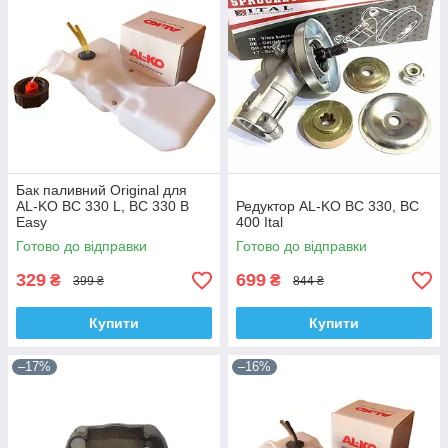
Бак паливний Original для
AL-KO BC 330 L, BC 330 B
Редуктор AL-KO BC 330, BC
Easy
400 Ital
Готово до відправки
Готово до відправки
329
699
₴
₴
399 ₴
844 ₴
Купити
Купити
–17%
–16%