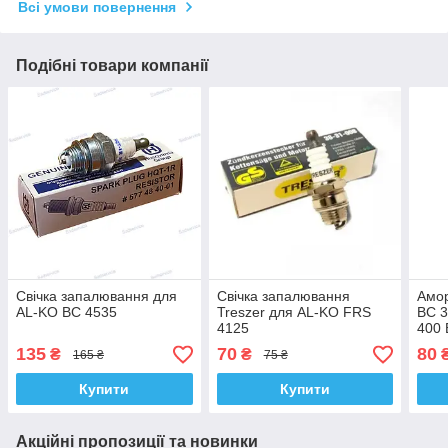
Всі умови повернення
Подібні товари компанії
Свічка запалювання для
Свічка запалювання
Амор
AL-KO BC 4535
Treszer для AL-KO FRS
BC 3
4125
400 
135
70
80
₴
₴
165 ₴
75 ₴
Купити
Купити
Акційні пропозиції та новинки