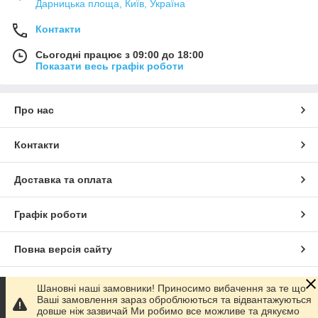
Дарницька площа, Київ, Україна
Контакти
Сьогодні працює з 09:00 до 18:00
Показати весь графік роботи
Про нас
Контакти
Доставка та оплата
Графік роботи
Повна версія сайту
Сайт створено на маркетплейсі
Prom.ua
Шановні наші замовники! Приносимо вибачення за те що
Ваші замовлення зараз оброблюються та відвантажуються
довше ніж зазвичай Ми робимо все можливе та дякуємо