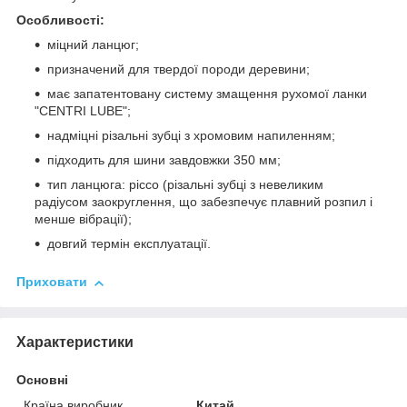
Особливості:
міцний ланцюг;
призначений для твердої породи деревини;
має запатентовану систему змащення рухомої ланки
"CENTRI LUBE";
надміцні різальні зубці з хромовим напиленням;
підходить для шини завдовжки 350 мм;
тип ланцюга: picco (різальні зубці з невеликим
радіусом заокруглення, що забезпечує плавний розпил і
менше вібрації);
довгий термін експлуатації.
Приховати
Характеристики
Основні
Країна виробник
Китай