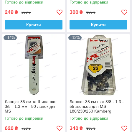
Готово до відправки
Готово до відправки
249
300
₴
₴
299 ₴
350 ₴
Купити
Купити
–14%
–13%
Ланцюг 35 см та Шина шаг
Ланцюг 35 см шаг 3/8 - 1.3 -
3/8 - 1.3 мм - 50 ланок для
55 звеньев для MS
MS
180/230/250 Kamberg
180/181/210/211/230/231/250/
Готово до відправки
Готово до відправки
251 Kamberg
620
340
₴
₴
720 ₴
390 ₴