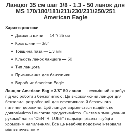
Ланцюг 35 см шаг 3/8 - 1.3 - 50 ланок для
MS 170/180/181/211/230/231/250/251
American Eagle
Характеристики
Довжина шини — 14 "/ 35 см
Крок шини — 3/8"
Товщина паза — 1,3 мм
Кількість ланок ланцюга — 50
Тип ланцюга
Призначення для бензопили
Виробник American Eagle
Ланцюг American Eagle 3/8" 50 ланок
— незамінний атрибут
під час роботи з бензопилкою. Це високоякісний ланцюг для
бензопил, розроблений для ефективного й безпечного
пиляння деревини. Цей ланцюг вирізняється надійністю,
довговічністю і високою продуктивністю. Система змащування
рухомої ланки "CENTRI LUBE" і надміцні різальні зубці з
хромовим напиленням. Все це неабияк подовжує інтервали
між заточуванням.