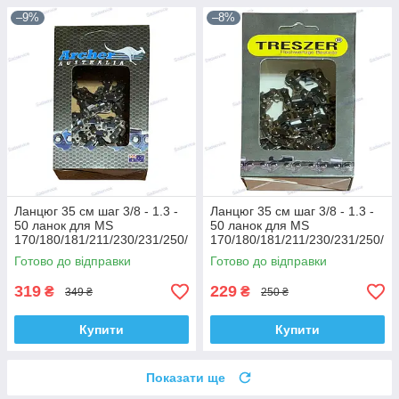
–9%
–8%
Ланцюг 35 см шаг 3/8 - 1.3 -
Ланцюг 35 см шаг 3/8 - 1.3 -
50 ланок для MS
50 ланок для MS
170/180/181/211/230/231/250/
170/180/181/211/230/231/250/
251/Суперзуб Archer
251/Суперзуб Treszer
Готово до відправки
Готово до відправки
319
229
₴
₴
349 ₴
250 ₴
Купити
Купити
Показати ще