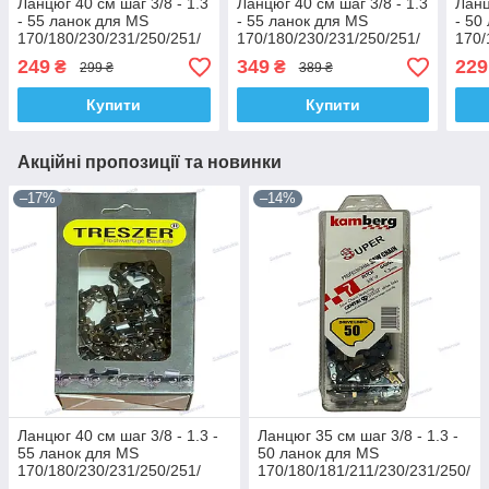
Ланцюг 40 см шаг 3/8 - 1.3
Ланцюг 40 см шаг 3/8 - 1.3
Ланц
- 55 ланок для MS
- 55 ланок для MS
- 50
170/180/230/231/250/251/
170/180/230/231/250/251/
170/
Суперзуб Treszer
Суперзуб Archer
Супе
249
349
229
₴
₴
299 ₴
389 ₴
Купити
Купити
Акційні пропозиції та новинки
–17%
–14%
Ланцюг 40 см шаг 3/8 - 1.3 -
Ланцюг 35 см шаг 3/8 - 1.3 -
55 ланок для MS
50 ланок для MS
170/180/230/231/250/251/
170/180/181/211/230/231/250/
Суперзуб Treszer
251 Kamberg