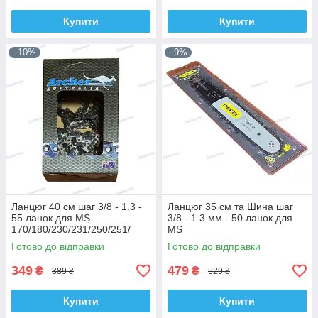
Купити
Купити
–10%
–9%
Ланцюг 40 см шаг 3/8 - 1.3 -
Ланцюг 35 см та Шина шаг
55 ланок для MS
3/8 - 1.3 мм - 50 ланок для
170/180/230/231/250/251/
MS
Суперзуб Archer
180/181/210/211/230/231/250/
Готово до відправки
Готово до відправки
251 Treszer
349
479
₴
₴
389 ₴
529 ₴
Купити
Купити