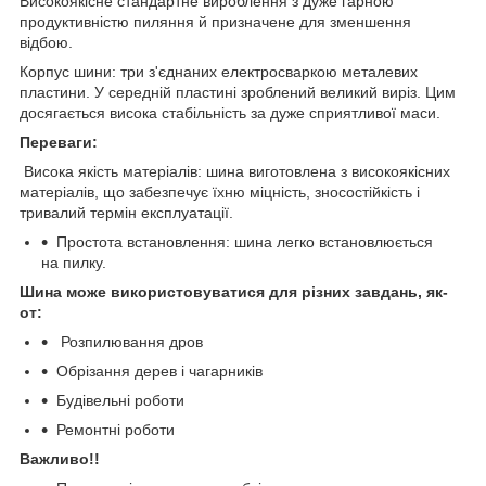
Високоякісне стандартне вироблення з дуже гарною
продуктивністю пиляння й призначене для зменшення
відбою.
Корпус шини: три з'єднаних електросваркою металевих
пластини. У середній пластині зроблений великий виріз. Цим
досягається висока стабільність за дуже сприятливої маси.
Переваги:
Висока якість матеріалів: шина виготовлена з високоякісних
матеріалів, що забезпечує їхню міцність, зносостійкість і
тривалий термін експлуатації.
Простота встановлення: шина легко встановлюється
на пилку.
Шина може використовуватися для різних завдань, як-
от:
Розпилювання дров
Обрізання дерев і чагарників
Будівельні роботи
Ремонтні роботи
Важливо!!