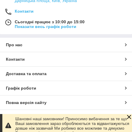
Дарницька площа, Київ, Україна
Контакти
Сьогодні працює з 10:00 до 15:00
Показати весь графік роботи
Про нас
Контакти
Доставка та оплата
Графік роботи
Повна версія сайту
Сайт створено на маркетплейсі
Prom.ua
Шановні наші замовники! Приносимо вибачення за те що
Ваші замовлення зараз оброблюються та відвантажуються
довше ніж зазвичай Ми робимо все можливе та дякуємо
Політика конфіденційності