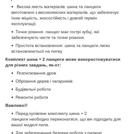
Висока якість матеріалів: шина та ланцюги
виготовлені з високоякісних матеріалів, що забезпечує
їхню міцність, зносостійкість і довгий термін
експлуатації.
Точне різання: ланцюг має гострі зубці, які
забезпечують чисте та точне різання.
Простота встановлення: шина та ланцюги легко
встановлюються на пилку.
Комплект шина + 2 ланцюги
може використовуватися
для різних завдань, як-от:
Розпилювання дров
Обрізання дерев і чагарників
Будівельні роботи
Ремонтні роботи
Важливо!!
Перед купівлею комплекту шина + 2
ланцюги необхідно переконатися, що він підходить для
вашої моделі пили.
Для забезпечення безпеки роботи з пилкою