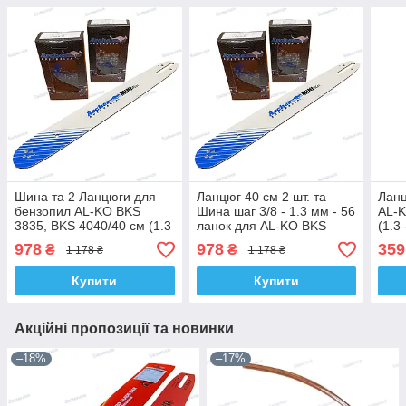
Шина та 2 Ланцюги для
Ланцюг 40 см 2 шт. та
Ланц
бензопил AL-KO BKS
Шина шаг 3/8 - 1.3 мм - 56
AL-K
3835, BKS 4040/40 см (1.3
ланок для AL-KO BKS
(1.3
— 3/8 — 56) Archer
35/35 II/40-40 II/3835/4040
Arch
978
978
359
₴
₴
1 178 ₴
1 178 ₴
Archer
Купити
Купити
Акційні пропозиції та новинки
–18%
–17%