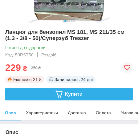
Ланцюг для бензопил MS 181, MS 211/35 см
(1.3 - 3/8 - 50)/Суперзуб Treszer
Готово до відправки
Код: 50RST50
Роздріб
229
₴
250 ₴
Економія
21 ₴
Залишилось
24 дні
Купити
Опис
Характеристики
Доставка
Оплата
Умови п
Опис