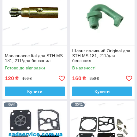
Шланг паливний Original для
Маслонасос Ital для STH MS
STH MS 181, 211/для
181, 211/для бензопил
бензопил
Готово до відправки
В наявності
120
160
₴
₴
196 ₴
250 ₴
Купити
Купити
–35%
–33%