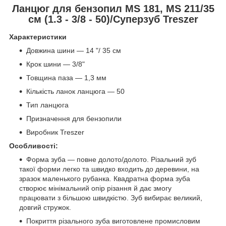
Ланцюг для бензопил MS 181, MS 211/35
см (1.3 - 3/8 - 50)/Суперзуб Treszer
Характеристики
Довжина шини — 14 "/ 35 см
Крок шини — 3/8"
Товщина паза — 1,3 мм
Кількість ланок ланцюга — 50
Тип ланцюга
Призначення для бензопили
Виробник Treszer
Особливості:
Форма зуба — повне долото/долото. Різальний зуб
такої форми легко та швидко входить до деревини, на
зразок маленького рубанка. Квадратна форма зуба
створює мінімальний опір різання й дає змогу
працювати з більшою швидкістю. Зуб вибирає великий,
довгий стружок.
Покриття різального зуба виготовлене промисловим