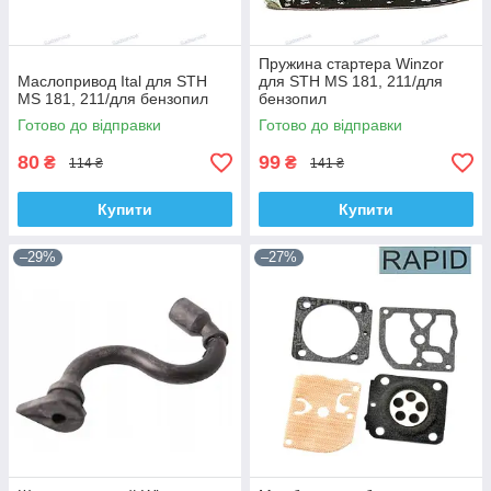
Пружина стартера Winzor
Маслопривод Ital для STH
для STH MS 181, 211/для
MS 181, 211/для бензопил
бензопил
Готово до відправки
Готово до відправки
80
99
₴
₴
114 ₴
141 ₴
Купити
Купити
–29%
–27%