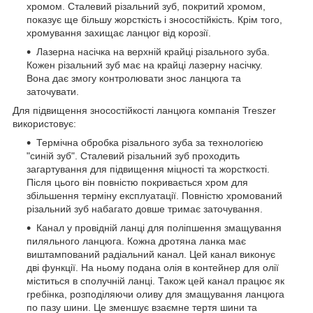
хромом. Сталевий різальний зуб, покритий хромом,
показує ще більшу жорсткість і зносостійкість. Крім того,
хромування захищає ланцюг від корозії.
Лазерна насічка на верхній крайці різального зуба.
Кожен різальний зуб має на крайці лазерну насічку.
Вона дає змогу контролювати знос ланцюга та
заточувати.
Для підвищення зносостійкості ланцюга компанія Treszer
використовує:
Термічна обробка різального зуба за технологією
"синій зуб". Сталевий різальний зуб проходить
загартування для підвищення міцності та жорсткості.
Після цього він повністю покривається хром для
збільшення терміну експлуатації. Повністю хромований
різальний зуб набагато довше тримає заточування.
Канал у провідній ланці для поліпшення змащування
пиляльного ланцюга. Кожна дротяна ланка має
виштампований радіальний канал. Цей канал виконує
дві функції. На ньому подана олія в контейнер для олії
міститься в сполучній ланці. Також цей канал працює як
гребінка, розподіляючи оливу для змащування ланцюга
по пазу шини. Це зменшує взаємне тертя шини та