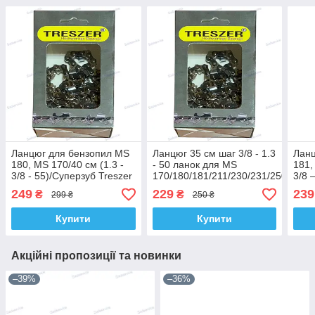
Ланцюг для бензопил MS
Ланцюг 35 см шаг 3/8 - 1.3
Ланц
180, MS 170/40 см (1.3 -
- 50 ланок для MS
181,
3/8 - 55)/Суперзуб Treszer
170/180/181/211/230/231/250/251/
3/8 
Суперзуб Treszer
249
229
239
₴
₴
299 ₴
250 ₴
Купити
Купити
Акційні пропозиції та новинки
–39%
–36%