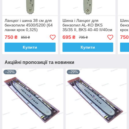
Ланцюг і шина 38 см для
Шина і Ланцюг для
Шина
бензопили 4500/5200 (64
бензопил AL-KO BKS
бенз
ланки крок 0,325)
35/35 II, BKS 40-40 II/40см
крок
/Kamberg
(1.3 - 3/8 - 57) Kamberg
/Ka
750
695
750
₴
₴
850 ₴
795 ₴
Купити
Купити
Акційні пропозиції та новинки
–29%
–29%