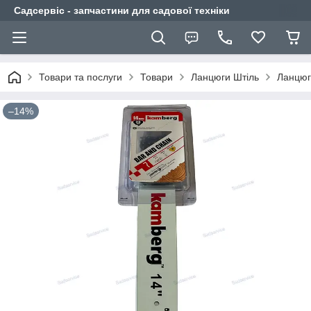
Садсервіс - запчастини для садової техніки
Товари та послуги
Товари
Ланцюги Штіль
Ланцюг 
–14%