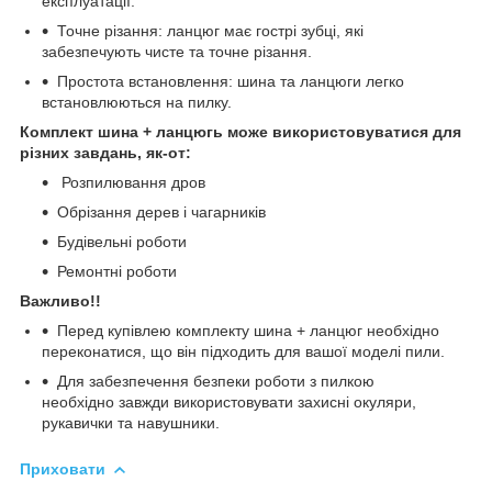
експлуатації.
Точне різання: ланцюг має гострі зубці, які
забезпечують чисте та точне різання.
Простота встановлення: шина та ланцюги легко
встановлюються на пилку.
Комплект шина + ланцюг
ь
може використовуватися для
різних завдань, як-от:
Розпилювання дров
Обрізання дерев і чагарників
Будівельні роботи
Ремонтні роботи
Важливо!!
Перед купівлею комплекту шина + ланцюг необхідно
переконатися, що він підходить для вашої моделі пили.
Для забезпечення безпеки роботи з пилкою
необхідно завжди використовувати захисні окуляри,
рукавички та навушники.
Приховати