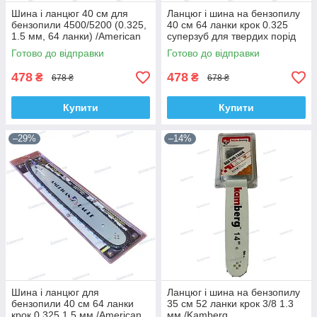
Шина і ланцюг 40 см для
Ланцюг і шина на бензопилу
бензопили 4500/5200 (0.325,
40 см 64 ланки крок 0.325
1.5 мм, 64 ланки) /American
суперзуб для твердих порід
Eagle
/American Eagle
Готово до відправки
Готово до відправки
478
478
₴
₴
678 ₴
678 ₴
Купити
Купити
–29%
–14%
Шина і ланцюг для
Ланцюг і шина на бензопилу
бензопили 40 см 64 ланки
35 см 52 ланки крок 3/8 1.3
крок 0.325 1.5 мм /American
мм /Kamberg