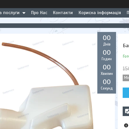
а послуги
Про Нас
Контакти
Корисна інформація
0
0
Днів
Ба
0
0
Гот
Годин
0
0
15
Хвилин
Мі
0
0
Секунд