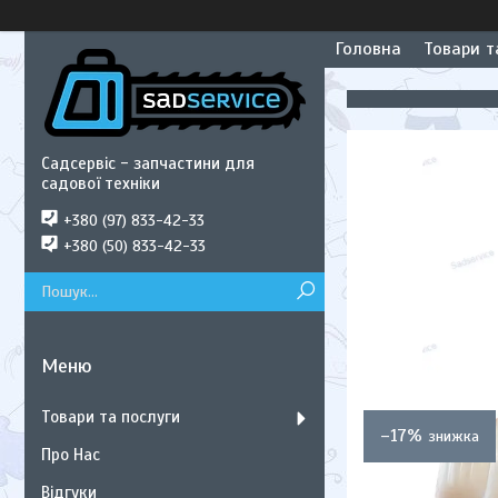
Головна
Товари т
Садсервіс - запчастини для
садової техніки
+380 (97) 833-42-33
+380 (50) 833-42-33
Товари та послуги
–17%
Про Нас
Відгуки