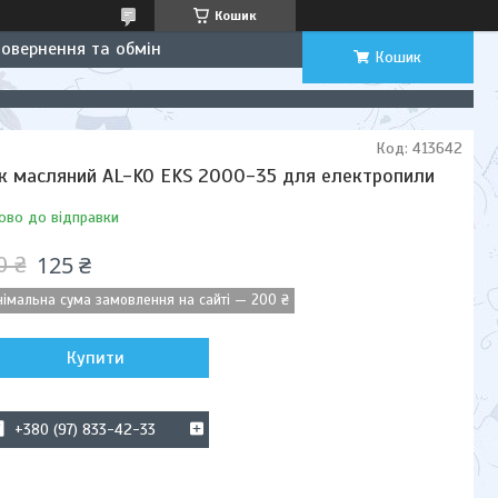
Кошик
Повернення та обмін
Кошик
Код:
413642
к масляний AL-KO EKS 2000-35 для електропили
ово до відправки
125 ₴
0 ₴
німальна сума замовлення на сайті — 200 ₴
Купити
+380 (97) 833-42-33