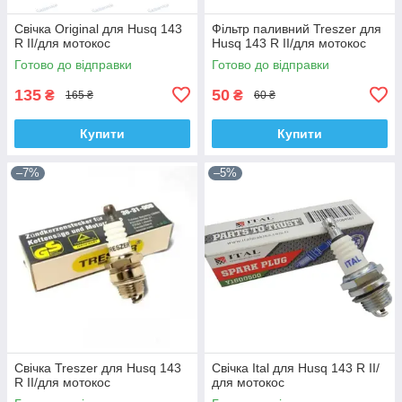
Свічка Original для Husq 143
Фільтр паливний Treszer для
R II/для мотокос
Husq 143 R II/для мотокос
Готово до відправки
Готово до відправки
135
50
₴
₴
165 ₴
60 ₴
Купити
Купити
–7%
–5%
Свічка Treszer для Husq 143
Свічка Ital для Husq 143 R II/
R II/для мотокос
для мотокос