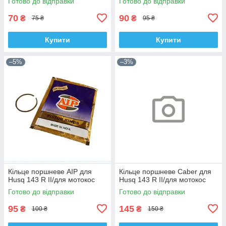
Готово до відправки
Готово до відправки
70
90
₴
₴
75 ₴
95 ₴
Купити
Купити
–5%
–3%
Кільце поршневе AIP для
Кільце поршневе Caber для
Husq 143 R II/для мотокос
Husq 143 R II/для мотокос
Готово до відправки
Готово до відправки
95
145
₴
₴
100 ₴
150 ₴