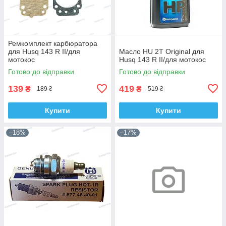
Ремкомплект карбюратора
для Husq 143 R II/для
Масло HU 2T Original для
мотокос
Husq 143 R II/для мотокос
Готово до відправки
Готово до відправки
139
419
₴
₴
189 ₴
519 ₴
Купити
Купити
–18%
–17%