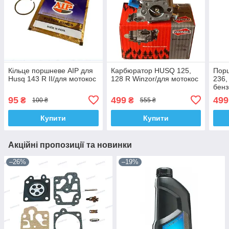
Кільце поршневе AIP для
Карбюратор HUSQ 125,
Пор
Husq 143 R II/для мотокос
128 R Winzor/для мотокос
236,
бен
95
499
499
₴
₴
100 ₴
555 ₴
Купити
Купити
Акційні пропозиції та новинки
–26%
–19%