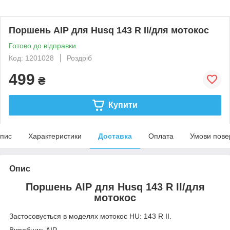
Поршень AIP для Husq 143 R II/для мотокос
Готово до відправки
Код: 1201028
Роздріб
499
₴
Купити
пис
Характеристики
Доставка
Оплата
Умови пове
Опис
Поршень AIP для Husq 143 R II/для
мотокос
Застосовується в моделях мотокос HU: 143 R II.
Виробник: AIP.