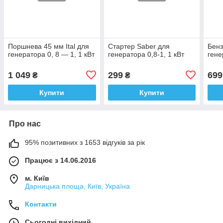
Поршнева 45 мм Ital для
Стартер Saber для
Бенз
генератора 0, 8 — 1, 1 кВт
генератора 0,8-1, 1 кВт
гене
1 049
299
699
₴
₴
Купити
Купити
Про нас
95% позитивних з 1653 відгуків за рік
Працює з 14.06.2016
м. Київ
Дарницька площа, Київ, Україна
Контакти
Сьогодні вихідний