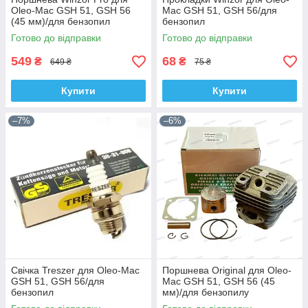
Oleo-Mac GSH 51, GSH 56
Mac GSH 51, GSH 56/для
(45 мм)/для бензопил
бензопил
Готово до відправки
Готово до відправки
549
68
₴
₴
649 ₴
75 ₴
Купити
Купити
–7%
–6%
Свічка Treszer для Oleo-Mac
Поршнева Original для Oleo-
GSH 51, GSH 56/для
Mac GSH 51, GSH 56 (45
бензопил
мм)/для бензопилу