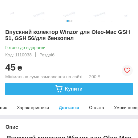
Впускний колектор Winzor для Oleo-Mac GSH
51, GSH 56/для бензопил
Готово до відправки
Код: 1110038
Роздріб
45
₴
Мінімальна сума замовлення на сайті — 200 ₴
Купити
пис
Характеристики
Доставка
Оплата
Умови пове
Опис
Впускний колектор Winzor для Oleo-Mac