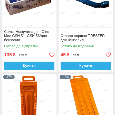
Свічка Husqvarna для Oleo-
Mac GSH 51, GSH 56/для
Стопор поршня TRÉSZER
бензопил
для бензопил
Готово до відправки
Готово до відправки
135
45
₴
₴
165 ₴
55 ₴
Купити
Купити
–17%
–16%