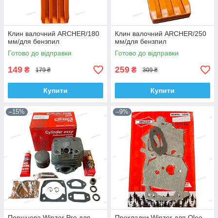
Клин валочний ARCHER/180
Клин валочний ARCHER/250
мм/для бензпил
мм/для бензпил
Готово до відправки
Готово до відправки
149
259
₴
₴
179 ₴
309 ₴
Купити
Купити
–15%
–9%
Поршнева Winzor Pro для
Прокладки Winzor для Oleo-