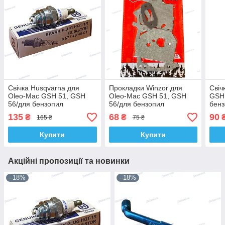
Свічка Husqvarna для
Прокладки Winzor для
Свіч
Oleo-Mac GSH 51, GSH
Oleo-Mac GSH 51, GSH
GSH 
56/для бензопил
56/для бензопил
бен
135
68
90
₴
₴
165 ₴
75 ₴
Купити
Купити
Акційні пропозиції та новинки
–18%
–18%