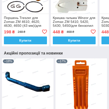
Поршень Treszer для
Кришка гальма Winzor для
Криш
Zomax ZM 4610, 4620,
Zomax ZM 5410, 5420,
Zoma
4630, 4650 (43 мм)/для
5430, 5450/для бензопил
5030
бензопил
198
448
448
₴
₴
248 ₴
468 ₴
Купити
Купити
Акційні пропозиції та новинки
–18%
–17%