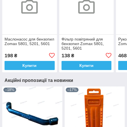
Маслонасос для бензопил
Фільтр повітряний для
Руко
Zomax 5801, 5201, 5601
бензопил Zomax 5801,
Zoma
5201, 5601
198
138
468
₴
₴
Купити
Купити
Акційні пропозиції та новинки
–18%
–17%