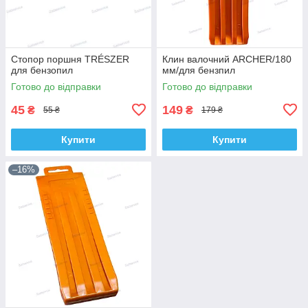
Стопор поршня TRÉSZER
Клин валочний ARCHER/180
для бензопил
мм/для бензпил
Готово до відправки
Готово до відправки
45
149
₴
₴
55 ₴
179 ₴
Купити
Купити
–16%