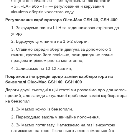
якщо й позначається — ми зустрічали такі варіанти:
«S», «LA» або «T» — регулювання й керування
кількістю обертів холостого ходу.
Регулювання карбюратора Oleo-Mac GSH 40, GSH 400
Закручуємо гвинти L і H за годинниковою стрілкою до
упору;
Відкручує ці ж гвинти на 1,5-2 оберти;
Ставимо середні оберти двигуна за допомогою 3
гвинти, крутимо його повільно, поки двигун не почне
працювати рівномірно та монотонно;
Залишаємо на 10-12 хвилин;
Покрокова інструкція щодо заміни карбюратора на
бензопилі Oleo-Mac GSH 40, GSH 400
Дороги друзі, сьогодні в цій статті ми розповімо про для когось
простий, але завжди актуальної проблеми-заміні карбюратора
на бензопилі.
Знімаємо кожух із бензопили.
Переходимо важіль у звичайне положення.
Знімаємо потяг газу. Натискаємо на газ і викруткою
натискаємо на трос. Після нього легко знімається й з