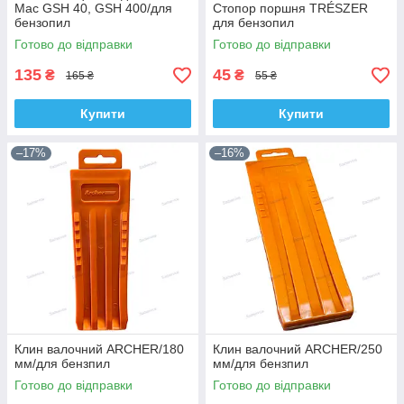
Mac GSH 40, GSH 400/для
Стопор поршня TRÉSZER
бензопил
для бензопил
Готово до відправки
Готово до відправки
135
45
₴
₴
165 ₴
55 ₴
Купити
Купити
–17%
–16%
Клин валочний ARCHER/180
Клин валочний ARCHER/250
мм/для бензпил
мм/для бензпил
Готово до відправки
Готово до відправки