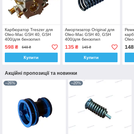
Карбюратор Treszer для
Амортизатор Original для
Рем
Oleo-Mac GSH 40, GSH
Oleo-Mac GSH 40, GSH
карб
400/для бензопил
400/для бензопил
Ole
400/
598
135
148
₴
₴
648 ₴
145 ₴
Купити
Купити
Акційні пропозиції та новинки
–26%
–20%