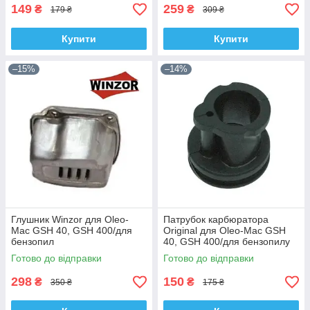
149
259
₴
₴
179 ₴
309 ₴
Купити
Купити
–15%
–14%
Глушник Winzor для Oleo-
Патрубок карбюратора
Mac GSH 40, GSH 400/для
Original для Oleo-Mac GSH
бензопил
40, GSH 400/для бензопилу
Готово до відправки
Готово до відправки
298
150
₴
₴
350 ₴
175 ₴