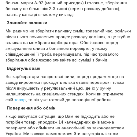
бензин марки А-92 (менший присадок) і головне, зберігання
бензину не більш ніж 2-3 тижні (термін розпаду добавок),
навіть у каністрі в чистому вигляді.
Зливайте залишки
Ми радимо не зберігати паливну суміш тривалий час, оскільки
після нього починається процес розпаду домішок, а це згубно
впливає на мембрани карбюратора. Обов'язково перед
змішуванням оливи з бензином перевірте, у якому
співвідношенні її треба перемішувати. під час тривалого
зберігання обов'язково зливайте всі суміші з бачків.
Відрегульовані
Всі карбюратори ланцюгової пили, перед продажем ще на
заводі виробника проходять кілька етапів перевірок і тільки
після вирушають у регулювальний цех, де їх у ручну
налаштовують на спеціальних стендах. Коли ви отримуєте
свій
товар
, то він уже готовий до повноцінної роботи.
Повернення або обмін
Якщо відбулася ситуація, що Вам не підходить або не
потрібен товар, упродовж 14 календарних днів можна
повернути або обміняти на аналогічний за законодавством
України. Ми завжди намагаємося йти назустріч клієнтам.