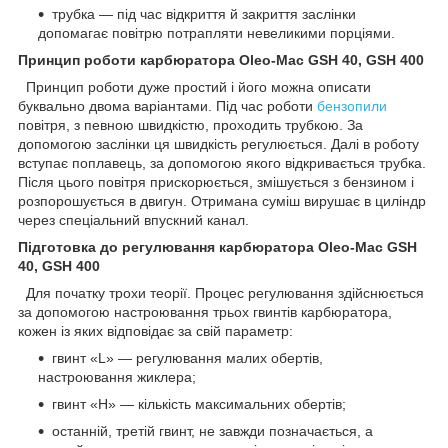
трубка — під час відкриття й закриття заслінки
допомагає повітрю потрапляти невеликими порціями.
Принцип роботи карбюратора Oleo-Mac GSH 40, GSH 400
Принцип роботи дуже простий і його можна описати
буквально двома варіантами. Під час роботи
бензопили
повітря, з певною швидкістю, проходить трубкою. За
допомогою заслінки ця швидкість регулюється. Далі в роботу
вступає поплавець, за допомогою якого відкривається трубка.
Після цього повітря прискорюється, змішується з бензином і
розпорошується в двигун. Отримана суміш вирушає в циліндр
через спеціальний впускний канал.
Підготовка до регулювання карбюратора Oleo-Mac GSH
40, GSH 400
Для початку трохи теорії. Процес регулювання здійснюється
за допомогою настроювання трьох гвинтів карбюратора,
кожен із яких відповідає за свій параметр:
гвинт «L» — регулювання малих обертів,
настроювання жиклера;
гвинт «H» — кількість максимальних обертів;
останній, третій гвинт, не завжди позначається, а