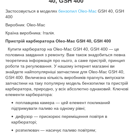
40, GSH 400
Застосовується в моделях
бензопил Oleo-Mac
GSH 40, GSH
400
Виробник: Oleo-Mac
Країна виробника: Італія.
Пристрій карбюратора Oleo-Mac GSH 40, GSH 400
Купити карбюратор на Oleo-Mac GSH 40, GSH 400 — це
половина завдання з ремонту. Вам також знадобиться певна
теоретична інформація про нього, а саме пристрій, принцип
роботи та регулювання. У нашому інтернет магазині ви
знайдете найпопулярніші запчастини для Oleo-Mac GSH 40,
GSH 400. Величезна кількість виробників прагнуть випускати
запчастини на таку популярну модель бензопилки та пристрій
карбюратора, природно, у всіх абсолютно однаковий. Ключові
елементи карбюратора:
поплавцева камера — цей елемент покликаний
підтримувати паливо на одному рівні;
дифузор — прискорює переміщення повітря в
карбюраторі;
розпилювач — насичує паливо повітрям;