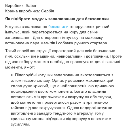
Виробник: Saber
Країна виробника: Сербія
Як підібрати модуль запалювання для бензопилки
Котушка запалювання
бензопили
генерує електричний
імпульс, який перетворюється на іскру для свічки
запалювання. Для створення імпульсу на маховику
встановлена пара магнітів і собачка ручного стартера.
Такий спосіб конструкції характерний для всіх бензинових
пил, оскільки він надійний, невибагливий і довговічний. Проте
під час вибору магнето необхідно враховувати деякі важливі
моменти, як-от:
Пілоподібні котушки запалювання виготовляються з
алюмінієвого сплаву. Однак у дешевих маховиках цей
сплав дуже крихкий, що є найпоширенішою причиною
пошкодження цього компонента. Багато власників
вставляють між крильчатками викрутку як обмежувач,
щоб магнето не проверталося разом із кріпильною
гайкою під час закручування. Однак недорогі котушки
виготовлені з занадто тендітного матеріалу, тому
крильчатку можна від'єднати від корпусу з невеликим
зусиллям.