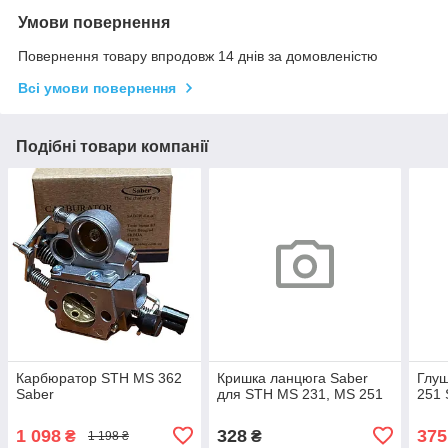
Умови повернення
Повернення товару впродовж 14 днів за домовленістю
Всі умови повернення
Подібні товари компанії
Карбюратор STH MS 362
Кришка ланцюга Saber
Глуш
Saber
для STH MS 231, MS 251
251 
1 098
328
375
₴
₴
1 198 ₴