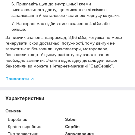
Прикладіть щуп до внутрішньої клеми
високовольтного дроту, що стикається зі свічкою
запалювання й металевою частиною корпусу котушки.
На екрані має відбиватися значення 4 кОм або
більше.
За нижчих значень, наприклад, 3,86 кОм, котушка не може
генерувати іскри достатньої потужності, тому двигун не
запуститься: бензопили, культиватори, моторолери,
бензопили тощо. У цьому разі котушку запалювання
необхідно замінити. Знайти відповідну деталь для вашої
бензопили ви можете в інтернет-магазині "СадСервіс".
Приховати
Характеристики
Основні
Виробник
Saber
Країна виробник
Сербія
Тип запчастини
Запалювання