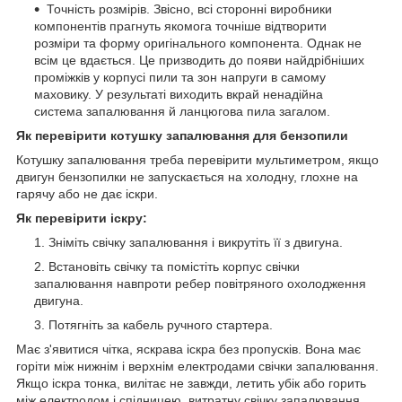
Точність розмірів. Звісно, всі сторонні виробники
компонентів прагнуть якомога точніше відтворити
розміри та форму оригінального компонента. Однак не
всім це вдається. Це призводить до появи найдрібніших
проміжків у корпусі пили та зон напруги в самому
маховику. У результаті виходить вкрай ненадійна
система запалювання й ланцюгова пила загалом.
Як перевірити котушку запалювання для бензопили
Котушку запалювання треба перевірити мультиметром, якщо
двигун бензопилки не запускається на холодну, глохне на
гарячу або не дає іскри.
Як перевірити іскру:
Зніміть свічку запалювання і викрутіть її з двигуна.
Встановіть свічку та помістіть корпус свічки
запалювання навпроти ребер повітряного охолодження
двигуна.
Потягніть за кабель ручного стартера.
Має з'явитися чітка, яскрава іскра без пропусків. Вона має
горіти між нижнім і верхнім електродами свічки запалювання.
Якщо іскра тонка, вилітає не завжди, летить убік або горить
між електродом і спідницею, витратну свічку запалювання