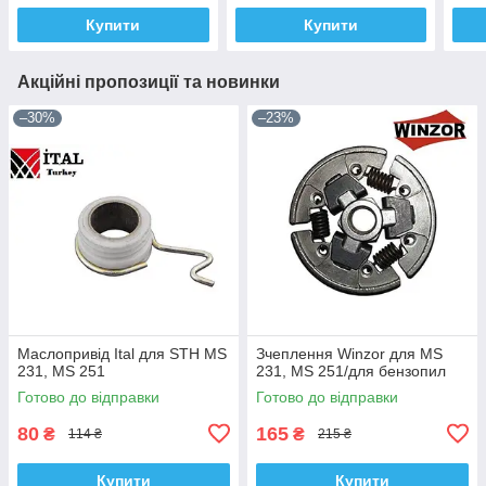
Купити
Купити
Акційні пропозиції та новинки
–30%
–23%
Маслопривід Ital для STH MS
Зчеплення Winzor для MS
231, MS 251
231, MS 251/для бензопил
Готово до відправки
Готово до відправки
80
165
₴
₴
114 ₴
215 ₴
Купити
Купити