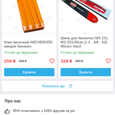
Шина для бензопил MS 231,
Клин валочний ARCHER/250
MS 251/35см (1.3 - 3/8 - 50)
мм/для бензпил
Winzor Hard
Готово до відправки
Готово до відправки
259
329
₴
₴
309 ₴
389 ₴
Купити
Купити
Показати ще
Про нас
95% позитивних з 1665 відгуків за рік