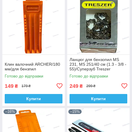
Ланцюг для бензопил MS
Клин валочний ARCHER/180
231, MS 251/40 см (1.3 - 3/8 -
мм/для бензпил
55)/Суперзуб Treszer
Готово до відправки
Готово до відправки
149
249
₴
₴
179 ₴
299 ₴
Купити
Купити
–16%
–15%