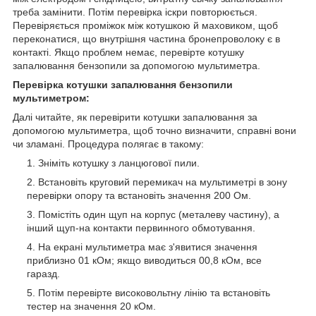
треба замінити. Потім перевірка іскри повторюється.
Перевіряється проміжок між котушкою й маховиком, щоб
переконатися, що внутрішня частина бронепроволоку є в
контакті. Якщо проблем немає, перевірте котушку
запалювання бензопили за допомогою мультиметра.
Перевірка котушки запалювання бензопили
мультиметром:
Далі читайте, як перевірити котушки запалювання за
допомогою мультиметра, щоб точно визначити, справні вони
чи зламані. Процедура полягає в такому:
Зніміть котушку з ланцюгової пили.
Встановіть круговий перемикач на мультиметрі в зону
перевірки опору та встановіть значення 200 Ом.
Помістіть один щуп на корпус (металеву частину), а
інший щуп-на контакти первинного обмотування.
На екрані мультиметра має з'явитися значення
приблизно 01 кОм; якщо виводиться 00,8 кОм, все
гаразд.
Потім перевірте високовольтну лінію та встановіть
тестер на значення 20 кОм.