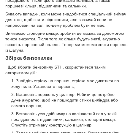
посадкового. Після цього виймаємо колінвал, а також
поршневі кільця, підшипники та сальники.
Бувають випадки, коли може знадобитися спеціальний знімач
для того, щоб зняти підшипники, але зазвичай вони не
напресовані на вал, по-цему проблем бути не має.
Виймаємо стопорне кільце, зробити це можна за допомогою
тонкої викрутки. Після того як кільця будуть зняті, акуратно
вичавіть поршневий палець. Тепер ми можемо зняти поршень
із шатуна.
Збірка бензопилки
Щоб зібрати бензопилу STH, скористайтеся таким
алгоритмом дій:
Знайдіть стрілку на поршня, стрілка має дивитися по
ходу пили. Установите поршень;
Встановіть поршень у циліндр. Робити це потрібно
дуже акуратно, щоб не пошкодити стінки циліндра або
самого поршня;
Встановіть усю дрібничку на колінчастий вал у такій
послідовності: підшипники, сальники, стопорні кільця.
Опустіть отриману конструкцію в циліндр;