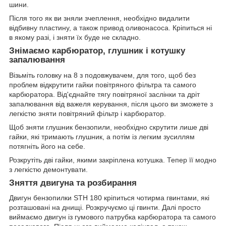
шини.
Після того як ви зняли зчеплення, необхідно видалити
відбивну пластину, а також привод оливонасоса. Кріпиться ні
в якому разі, і зняти їх буде не складно.
Знімаємо карбюратор, глушник і котушку
запалювання
Візьміть головку на 8 з подовжувачем, для того, щоб без
проблем відкрутити гайки повітряного фільтра та самого
карбюратора. Від'єднайте тягу повітряної заслінки та дріт
запалювання від важеля керування, після цього ви зможете з
легкістю зняти повітряний фільтр і карбюратор.
Щоб зняти глушник бензопили, необхідно скрутити лише дві
гайки, які тримають глушник, а потім із легким зусиллям
потягніть його на себе.
Розкрутіть дві гайки, якими закріплена котушка. Тепер її модно
з легкістю демонтувати.
Зняття двигуна та розбирання
Двигун бензопилки STH 180 кріпиться чотирма гвинтами, які
розташовані на днищі. Розкручуємо ці гвинти. Далі просто
виймаємо двигун із гумового патрубка карбюратора та самого