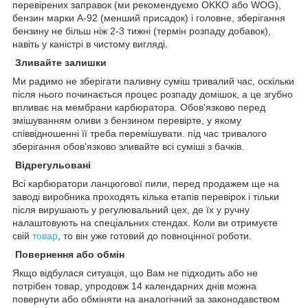
перевірених заправок (ми рекомендуємо OKKO або WOG),
бензин марки А-92 (менший присадок) і головне, зберігання
бензину не більш ніж 2-3 тижні (термін розпаду добавок),
навіть у каністрі в чистому вигляді.
Зливайте залишки
Ми радимо не зберігати паливну суміш тривалий час, оскільки
після нього починається процес розпаду домішок, а це згубно
впливає на мембрани карбюратора. Обов'язково перед
змішуванням оливи з бензином перевірте, у якому
співвідношенні її треба перемішувати. під час тривалого
зберігання обов'язково зливайте всі суміші з бачків.
Відрегульовані
Всі карбюратори ланцюгової пили, перед продажем ще на
заводі виробника проходять кілька етапів перевірок і тільки
після вирушають у регулювальний цех, де їх у ручну
налаштовують на спеціальних стендах. Коли ви отримуєте
свій
товар
, то він уже готовий до повноцінної роботи.
Повернення або обмін
Якщо відбулася ситуація, що Вам не підходить або не
потрібен товар, упродовж 14 календарних днів можна
повернути або обміняти на аналогічний за законодавством