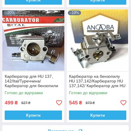
Купити
Купити
–20%
–19%
Карбюратор для HU 137,
Карбюратор на бензопилу
142/Ital/Туреччина/
HU 137,142/Карбюратор HU
Карбюратор для бензопили
137,142/ Карбюратор для HU
HU 137, 142
137,142/Anaba
Готово до відправки
Готово до відправки
499
545
₴
₴
627 ₴
673 ₴
Купити
Купити