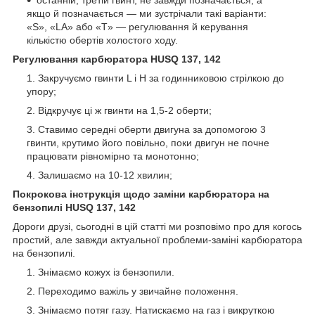
останній, третій гвинт, не завжди позначається, а
якщо й позначається — ми зустрічали такі варіанти:
«S», «LA» або «T» — регулювання й керування
кількістю обертів холостого ходу.
Регулювання карбюратора HUSQ 137, 142
Закручуємо гвинти L і H за годинниковою стрілкою до
упору;
Відкручує ці ж гвинти на 1,5-2 оберти;
Ставимо середні оберти двигуна за допомогою 3
гвинти, крутимо його повільно, поки двигун не почне
працювати рівномірно та монотонно;
Залишаємо на 10-12 хвилин;
Покрокова інструкція щодо заміни карбюратора на
бензопилі HUSQ 137, 142
Дороги друзі, сьогодні в цій статті ми розповімо про для когось
простий, але завжди актуальної проблеми-заміні карбюратора
на бензопилі.
Знімаємо кожух із бензопили.
Переходимо важіль у звичайне положення.
Знімаємо потяг газу. Натискаємо на газ і викруткою