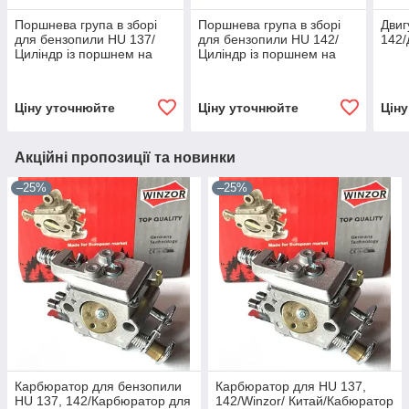
Поршнева група в зборі
Поршнева група в зборі
Двиг
для бензопили HU 137/
для бензопили HU 142/
142/
Циліндр із поршнем на
Циліндр із поршнем на
бензопилу HU 137
бензопилу HU 142
Kamberg
Kamberg
Ціну уточнюйте
Ціну уточнюйте
Цін
Акційні пропозиції та новинки
–25%
–25%
Карбюратор для бензопили
Карбюратор для HU 137,
HU 137, 142/Карбюратор для
142/Winzor/ Китай/Кабюратор