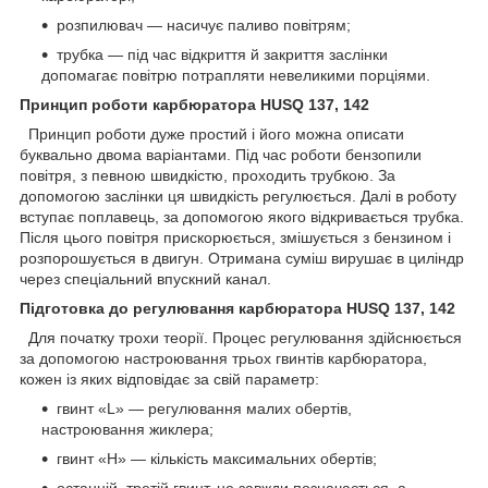
розпилювач — насичує паливо повітрям;
трубка — під час відкриття й закриття заслінки
допомагає повітрю потрапляти невеликими порціями.
Принцип роботи карбюратора HUSQ 137, 142
Принцип роботи дуже простий і його можна описати
буквально двома варіантами. Під час роботи бензопили
повітря, з певною швидкістю, проходить трубкою. За
допомогою заслінки ця швидкість регулюється. Далі в роботу
вступає поплавець, за допомогою якого відкривається трубка.
Після цього повітря прискорюється, змішується з бензином і
розпорошується в двигун. Отримана суміш вирушає в циліндр
через спеціальний впускний канал.
Підготовка до регулювання карбюратора HUSQ 137, 142
Для початку трохи теорії. Процес регулювання здійснюється
за допомогою настроювання трьох гвинтів карбюратора,
кожен із яких відповідає за свій параметр:
гвинт «L» — регулювання малих обертів,
настроювання жиклера;
гвинт «H» — кількість максимальних обертів;