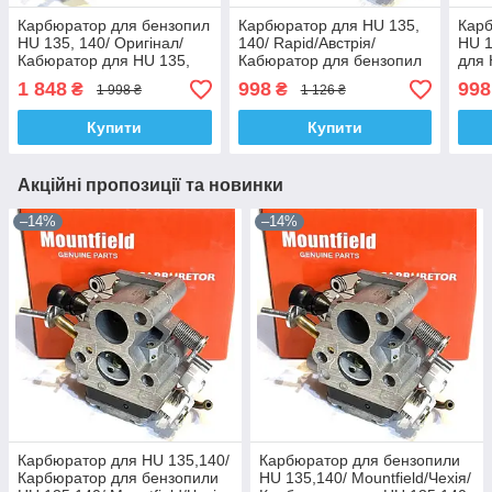
Карбюратор для бензопил
Карбюратор для HU 135,
Карб
HU 135, 140/ Оригінал/
140/ Rapid/Австрія/
HU 1
Кабюратор для HU 135,
Кабюратор для бензопил
для 
140/Zama
HU 135, 140
Авст
1 848
998
998
₴
₴
1 998 ₴
1 126 ₴
Купити
Купити
Акційні пропозиції та новинки
–14%
–14%
Карбюратор для HU 135,140/
Карбюратор для бензопили
Карбюратор для бензопили
HU 135,140/ Mountfield/Чехія/