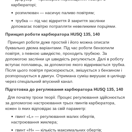
карбюраторі;
розпилювач — насичує паливо повітрям;
трубка — під час відкриття й закриття заслінки
допомагає повітрю потрапляти невеликими порціями.
Принцип роботи карбюратора HUSQ 135, 140
Принцип роботи дуже простий і його можна описати
буквально двома варіантами. Під час роботи бензопили
повітря, з певною швидкістю, проходить трубкою. За
допомогою заслінки ця швидкість регулюється. Далі в роботу
вступає поплавець, за допомогою якого відкривається трубка.
Після цього повітря прискорюється, змішується з бензином і
розпорошується в двигун. Отримана суміш вирушає в циліндр
через спеціальний впускний канал.
Підготовка до регулювання карбюратора HUSQ 135, 140
Для початку трохи теорії. Процес регулювання здійснюється
за допомогою настроювання трьох гвинтів карбюратора,
кожен із яких відповідає за свій параметр:
гвинт «L» — регулювання малих обертів,
настроювання жиклера;
гвинт «H» — кількість максимальних обертів;