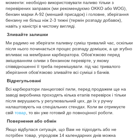
моменти: необхідно використовувати паливо тільки з
перевірених заправок (ми рекомендуємо OKKO або WOG),
бензин марки А-92 (менший присадок) і головне, зберігання
бензину не більш ніж 2-3 тижні (термін розпаду добавок),
навіть у каністрі в чистому вигляді.
Зливайте залишки
Ми радимо не зберігати паливну суміш тривалий час, оскільки
після нього починається процес розпаду домішок, а це згубно
впливає на мембрани карбюратора. Обов'язково перед
змішуванням оливи з бензином перевірте, у якому
співвідношенні її треба перемішувати. під час тривалого
зберігання обов'язково зливайте всі суміші з бачків.
Відрегульовані
Всі карбюратори ланцюгової пили, перед продажем ще на
заводі виробника проходять кілька етапів перевірок і тільки
після вирушають у регулювальний цех, де їх у ручну
налаштовують на спеціальних стендах. Коли ви отримуєте
свій
товар
, то він уже готовий до повноцінної роботи.
Повернення або обмін
Якщо відбулася ситуація, що Вам не підходить або не
потрібен товар, упродовж 14 календарних днів можна