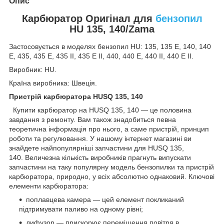
Опис
Карбюратор Оригінал для
бензопил
HU 135, 140/Zama
Застосовується в моделях бензопил HU: 135, 135 E, 140, 140
E, 435, 435 E, 435 II, 435 E II, 440, 440 E, 440 II, 440 E II.
Виробник: HU.
Країна виробника: Швеція.
Пристрій карбюратора HUSQ 135, 140
Купити карбюратор на HUSQ 135, 140 — це половина
завдання з ремонту. Вам також знадобиться певна
теоретична інформація про нього, а саме пристрій, принцип
роботи та регулювання. У нашому інтернет магазині ви
знайдете найпопулярніші запчастини для HUSQ 135,
140. Величезна кількість виробників прагнуть випускати
запчастини на таку популярну модель бензопилки та пристрій
карбюратора, природно, у всіх абсолютно однаковий. Ключові
елементи карбюратора:
поплавцева камера — цей елемент покликаний
підтримувати паливо на одному рівні;
дифузор — прискорює переміщення повітря в