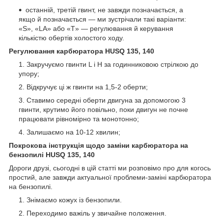
останній, третій гвинт, не завжди позначається, а
якщо й позначається — ми зустрічали такі варіанти:
«S», «LA» або «T» — регулювання й керування
кількістю обертів холостого ходу.
Регулювання карбюратора HUSQ 135, 140
Закручуємо гвинти L і H за годинниковою стрілкою до
упору;
Відкручує ці ж гвинти на 1,5-2 оберти;
Ставимо середні оберти двигуна за допомогою 3
гвинти, крутимо його повільно, поки двигун не почне
працювати рівномірно та монотонно;
Залишаємо на 10-12 хвилин;
Покрокова інструкція щодо заміни карбюратора на
бензопилі HUSQ 135, 140
Дороги друзі, сьогодні в цій статті ми розповімо про для когось
простий, але завжди актуальної проблеми-заміні карбюратора
на бензопилі.
Знімаємо кожух із бензопили.
Переходимо важіль у звичайне положення.