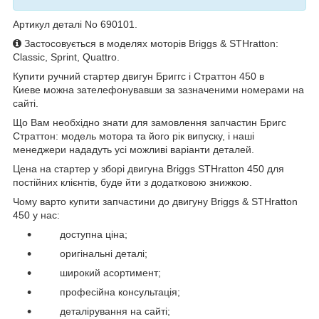
Артикул деталі No 690101.
Застосовується в моделях моторів Briggs & STHratton:
Classic, Sprint, Quattro
.
Купити ручний стартер двигун
Бриггс і Страттон 450
в
Киеве
можна зателефонувавши за зазначеними номерами на
сайті.
Що Вам необхідно знати для замовлення запчастин Бригс
Страттон: модель мотора та його рік випуску, і наші
менеджери нададуть усі можливі варіанти деталей.
Цена на стартер у зборі двигуна
Briggs STHratton 450
для
постійних клієнтів, буде йти з додатковою знижкою.
Чому варто купити запчастини до
двигуну
Briggs & STHratton
450
у нас:
доступна ціна;
оригінальні деталі;
широкий асортимент;
професійна консультація;
деталірування на сайті;