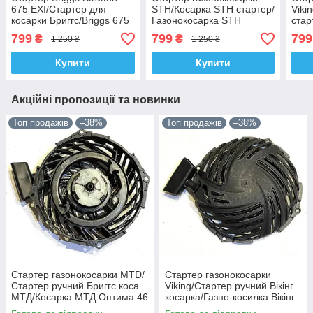
675 EXI/Стартер для
STH/Косарка STH стартер/
Viki
косарки Бриггс/Briggs 675
Газонокосарка STH
стар
стартер
стартер ручний
Viki
799
799
799
₴
₴
1 250 ₴
1 250 ₴
Купити
Купити
Акційні пропозиції та новинки
Топ продажів
–38%
Топ продажів
–38%
Стартер газонокосарки MTD/
Стартер газонокосарки
Стартер ручний Бриггс коса
Viking/Стартер ручний Вікінг
МТД/Косарка MТД Оптима 46
косарка/Газно-косилка Вікінг
стартер
стартер