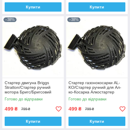
Купити
Купити
–38%
–38%
Стартер двигуна Briggs
Стартер газонокосарки AL-
Stratton/Стартер ручний
KO/Стартер ручний для Ал-
мотора Бригс/Бригсовий
ко-Косарка Алкостартер
стартер 593969
ручний
Готово до відправки
Готово до відправки
499
499
₴
₴
799 ₴
799 ₴
Купити
Купити