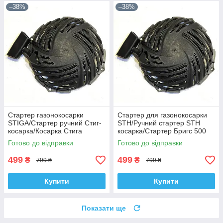
–38%
–38%
Стартер газонокосарки
Стартер для газонокосарки
STIGA/Стартер ручний Стиг-
STH/Ручний стартер STH
косарка/Косарка Стига
косарка/Стартер Бригс 500
стартер
для STH
Готово до відправки
Готово до відправки
499
499
₴
₴
799 ₴
799 ₴
Купити
Купити
Показати ще