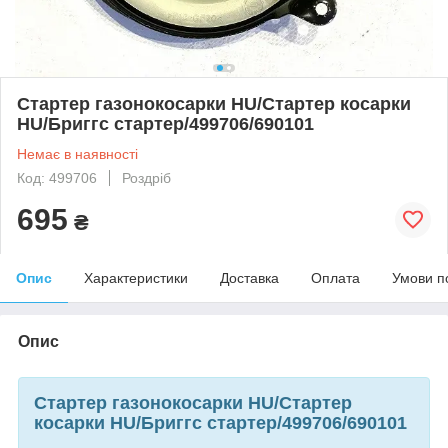
Стартер газонокосарки HU/Стартер косарки
HU/Бриггс стартер/499706/690101
Немає в наявності
Код: 499706
Роздріб
695
₴
Опис
Характеристики
Доставка
Оплата
Умови п
Опис
Стартер газонокосарки HU/Стартер
косарки HU/Бриггс стартер/499706/690101