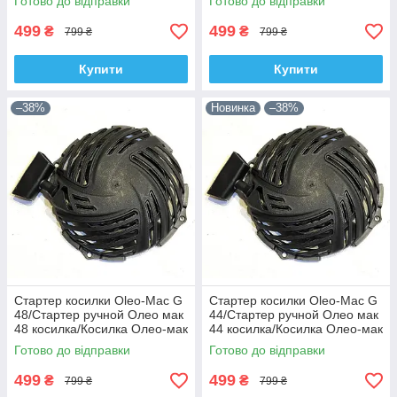
Готово до відправки
Готово до відправки
499
499
₴
₴
799 ₴
799 ₴
Купити
Купити
–38%
Новинка
–38%
Стартер косилки Oleo-Mac G
Стартер косилки Oleo-Mac G
48/Стартер ручной Олео мак
44/Стартер ручной Олео мак
48 косилка/Косилка Олео-мак
44 косилка/Косилка Олео-мак
стартер
44 стартер
Готово до відправки
Готово до відправки
499
499
₴
₴
799 ₴
799 ₴