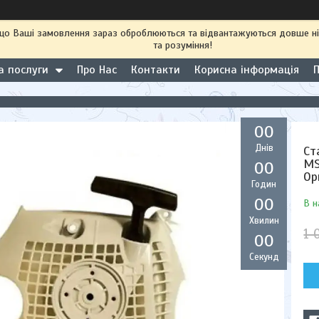
 що Ваші замовлення зараз оброблюються та відвантажуються довше н
та розуміння!
а послуги
Про Нас
Контакти
Корисна інформація
0
0
Днів
Ст
MS
0
0
Ор
Годин
0
0
В н
Хвилин
1 
0
0
Секунд