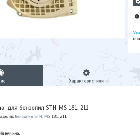
пов
пис
Характеристики
nal для бензопил STH MS 181, 211
моделях
бензопил STH: MS
181, 211.
Німеччина.