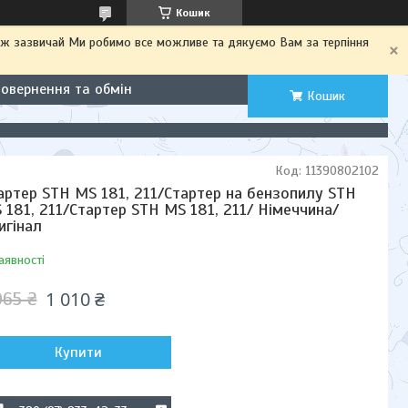
Кошик
іж зазвичай Ми робимо все можливе та дякуємо Вам за терпіння
Повернення та обмін
Кошик
Код:
11390802102
артер STH MS 181, 211/Стартер на бензопилу STH
 181, 211/Стартер STH MS 181, 211/ Німеччина/
игінал
аявності
1 010 ₴
065 ₴
Купити