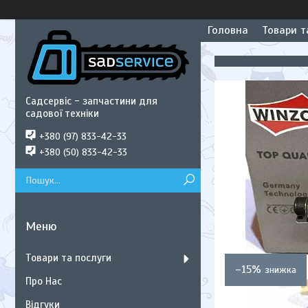
Головна
Товари т
Садсервіс - запчастини для
садової техніки
+380 (97) 833-42-33
+380 (50) 833-42-33
Товари та послуги
–15%
Про Нас
Відгуки