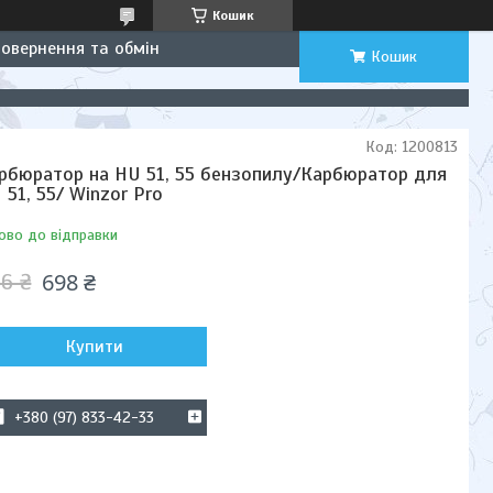
Кошик
Повернення та обмін
Кошик
Код:
1200813
рбюратор на HU 51, 55 бензопилу/Карбюратор для
 51, 55/ Winzor Pro
ово до відправки
698 ₴
6 ₴
Купити
+380 (97) 833-42-33