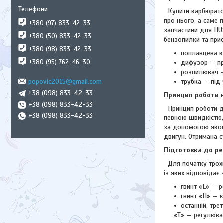
Купити карбюратор
про нього, а саме 
+380 (97) 833-42-33
запчастини для HUS
+380 (50) 833-42-33
бензопилки та при
+380 (98) 833-42-33
поплавцева к
+380 (95) 762-46-30
дифузор — пр
розпилювач —
popovic2015@gmail.com
трубка — під 
+38 (098) 833-42-33
Принцип роботи 
+38 (098) 833-42-33
Принцип роботи ду
+38 (098) 833-42-33
певною швидкістю,
за допомогою якого
двигун. Отримана с
Підготовка до р
Для початку трохи
із яких відповідає 
гвинт «L» — 
гвинт «H» — к
останній, тре
«T» — регулюван