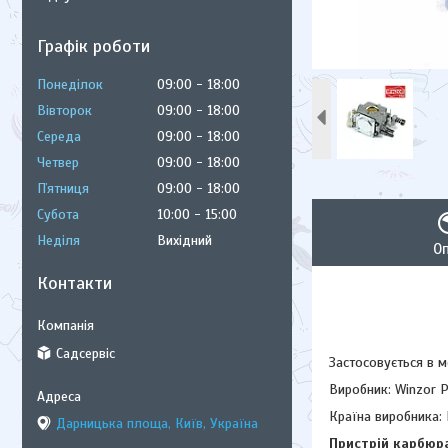
Графік роботи
Понеділок
09:00
18:00
Вівторок
09:00
18:00
Середа
09:00
18:00
Четвер
09:00
18:00
Пʼятниця
09:00
18:00
Субота
10:00
15:00
Неділя
Вихідний
О
Контакти
Садсервіс
Застосовується в м
Виробник: Winzor 
Країна виробника: 
Дарницька площа, Київ, Україна
Пристрій карбюра