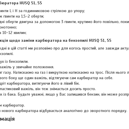
бюратора HUSQ 51, 55
инти L і H за годинниковою стрілкою до упору;
ж гвинти на 1,5-2 оберти;
дні оберти двигуна за допомогою 3 гвинти, крутимо його повільно, пок
онотонно;
 10-12 хвилин;
кція щодо заміни карбюратора на бензопилі HUSQ 51, 55
одні в цій статті ми розповімо про для когось простий, але завжди акт
нзопилі.
х із бензопили.
ажіль у звичайне положення.
г газу. Натискаємо на газ і викруткою натискаємо на трос. Після нього л
івого боку ще один важіль, відтягуючи сам карбюратор на себе.
ріт карбюратора, витягуючи його в лівий бік.
ластиковий важіль, він теж знімається досить просто.
к із бака. Будьте уважні, якщо у Вас залишився бензин, він може розпр
м карбюратор.
 нового карбюратора відбувається аналогічно до зворотного порядку.
рмація