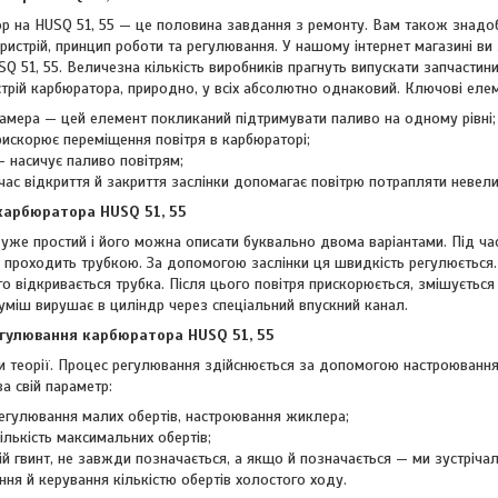
 на HUSQ 51, 55 — це половина завдання з ремонту. Вам також знадоб
пристрій, принцип роботи та регулювання. У нашому інтернет магазині в
Q 51, 55. Величезна кількість виробників прагнуть випускати запчасти
стрій карбюратора, природно, у всіх абсолютно однаковий. Ключові еле
амера — цей елемент покликаний підтримувати паливо на одному рівні;
искорює переміщення повітря в карбюраторі;
 насичує паливо повітрям;
час відкриття й закриття заслінки допомагає повітрю потрапляти невел
карбюратора HUSQ 51, 55
же простий і його можна описати буквально двома варіантами. Під час
 проходить трубкою. За допомогою заслінки ця швидкість регулюється. 
 відкривається трубка. Після цього повітря прискорюється, змішується
уміш вирушає в циліндр через спеціальний впускний канал.
егулювання карбюратора HUSQ 51, 55
 теорії. Процес регулювання здійснюється за допомогою настроювання 
за свій параметр:
регулювання малих обертів, настроювання жиклера;
ількість максимальних обертів;
тій гвинт, не завжди позначається, а якщо й позначається — ми зустрічали
ня й керування кількістю обертів холостого ходу.