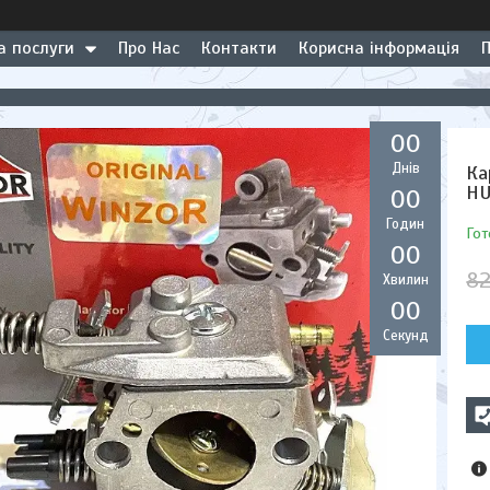
а послуги
Про Нас
Контакти
Корисна інформація
0
0
Днів
Ка
HU
0
0
Годин
Гот
0
0
82
Хвилин
0
0
Секунд