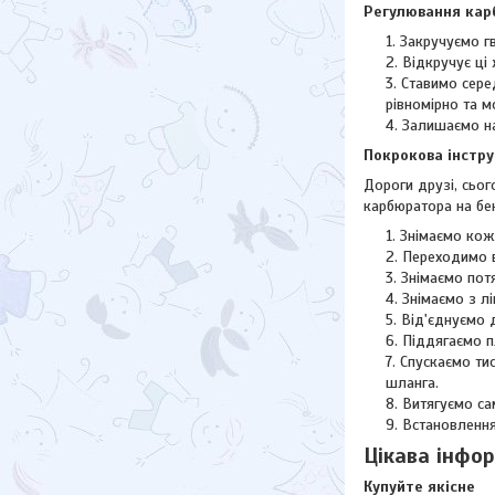
Регулювання кар
Закручуємо гв
Відкручує ці 
Ставимо сере
рівномірно та м
Залишаємо на
Покрокова інстру
Дороги друзі, сьог
карбюратора на бе
Знімаємо кожу
Переходимо в
Знімаємо потя
Знімаємо з л
Від'єднуємо д
Піддягаємо п
Спускаємо тис
шланга.
Витягуємо са
Встановлення
Цікава інфо
Купуйте якісне