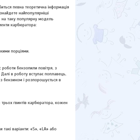
иться певна теоретична інформація
и знайдете найпопулярніші
ни на таку популярну модель
менти карбюратора:
икими порціями.
 роботи бензопили повітря, з
Далі в роботу вступає поплавець,
 з бензином і розпорошується в
трьох гвинтів карбюратора, кожен
 такі варіанти: «S», «LA» або