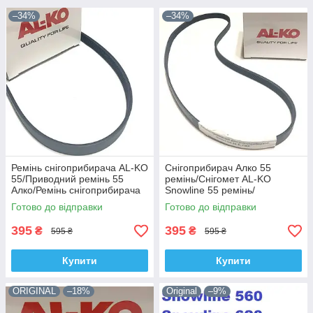
–34%
–34%
Ремінь снігоприбирача AL-KO
Снігоприбирач Алко 55
55/Приводний ремінь 55
ремінь/Снігомет AL-KO
Алко/Ремінь снігоприбирача
Snowline 55 ремінь/
Алко 55 струмковий
Запчастини Алко 55
Готово до відправки
Готово до відправки
снігоприбирач
395
395
₴
₴
595 ₴
595 ₴
Купити
Купити
ORIGINAL
–18%
Original
–9%