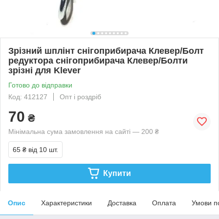
Зрізний шплінт снігоприбирача Клевер/Болт
редуктора снігоприбирача Клевер/Болти
зрізні для Klever
Готово до відправки
Код: 412127
Опт і роздріб
70
₴
Мінімальна сума замовлення на сайті — 200 ₴
65 ₴
від 10 шт.
Купити
Опис
Характеристики
Доставка
Оплата
Умови п