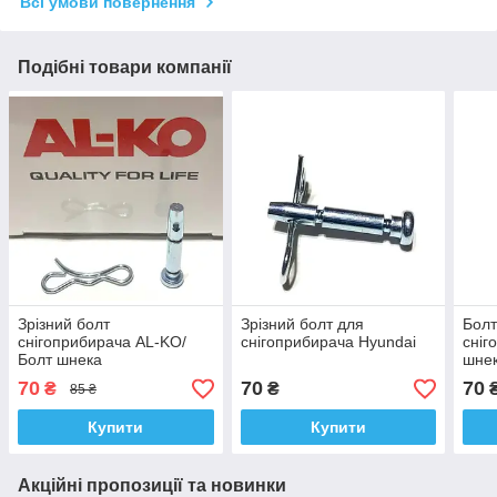
Всі умови повернення
Подібні товари компанії
Зрізний болт
Зрізний болт для
Болт
снігоприбирача AL-KO/
снігоприбирача Hyundai
сніг
Болт шнека
шне
снігоприбирача Алко/
сніг
70
70
70
₴
₴
85 ₴
Срізний гвинт для Алко/
мм 
Больт + штифт для AL-KO
Купити
Купити
Акційні пропозиції та новинки