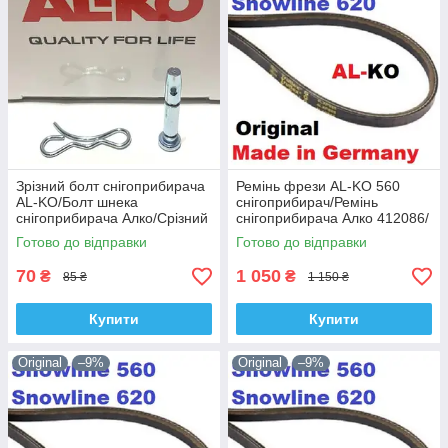
Зрізний болт снігоприбирача
Ремінь фрези AL-KO 560
AL-KO/Болт шнека
снігоприбирач/Ремінь
снігоприбирача Алко/Срізний
снігоприбирача Алко 412086/
гвинт для Алко/Больт +
Приводний ремінь фрез Алко
Готово до відправки
Готово до відправки
штифт для AL-KO
560
70
1 050
₴
₴
85 ₴
1 150 ₴
Купити
Купити
Original
–9%
Original
–9%