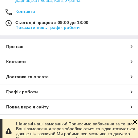
Дарницька площа, Київ, Україна
Контакти
Сьогодні працює з 09:00 до 18:00
Показати весь графік роботи
Про нас
Контакти
Доставка та оплата
Графік роботи
Повна версія сайту
Сайт створено на маркетплейсі
Prom.ua
Шановні наші замовники! Приносимо вибачення за те що
Ваші замовлення зараз оброблюються та відвантажуються
довше ніж зазвичай Ми робимо все можливе та дякуємо
Політика конфіденційності