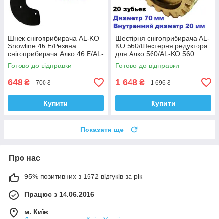
Шнек снігоприбирача AL-KO
Шестірня снігоприбирача AL-
Snowline 46 E/Резина
KO 560/Шестерня редуктора
снігоприбирача Алко 46 Е/АL-
для Алко 560/AL-KO 560
KO 46 E гума шнека
редуктор шестерня
Готово до відправки
Готово до відправки
648
1 648
₴
₴
700 ₴
1 696 ₴
Купити
Купити
Показати ще
Про нас
95% позитивних з 1672 відгуків за рік
Працює з 14.06.2016
м. Київ