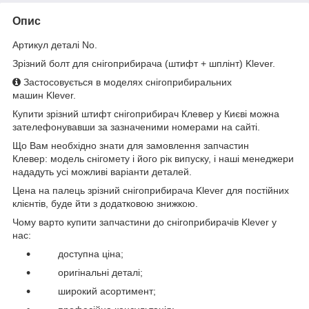
Опис
Артикул деталі No.
Зрізний болт для снігоприбирача (штифт + шплінт) Klever.
Застосовується в моделях снігоприбиральних
машин
Klever
.
Купити зрізний штифт снігоприбирач Клевер у Києві
можна
зателефонувавши за зазначеними номерами на сайті.
Що Вам необхідно знати для замовлення запчастин
Клевер: модель снігомету і його рік випуску, і наші менеджери
нададуть усі можливі варіанти деталей.
Цена на палець зрізний снігоприбирача
Klever
для постійних
клієнтів, буде йти з додатковою знижкою.
Чому варто купити запчастини до снігоприбирачів Klever
у
нас:
доступна ціна;
оригінальні деталі;
широкий асортимент;