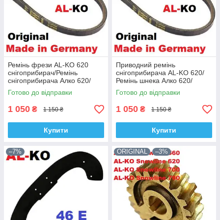
Ремінь фрези AL-KO 620
Приводний ремінь
снігоприбирач/Ремінь
снігоприбирача AL-KO 620/
снігоприбирача Алко 620/
Ремінь шнека Алко 620/
Приводний ремінь фрез Алко
Ремінь фрез снігоприбирача
Готово до відправки
Готово до відправки
620
Ал-ко 620
1 050
1 050
₴
₴
1 150 ₴
1 150 ₴
Купити
Купити
–7%
ORIGINAL
–3%