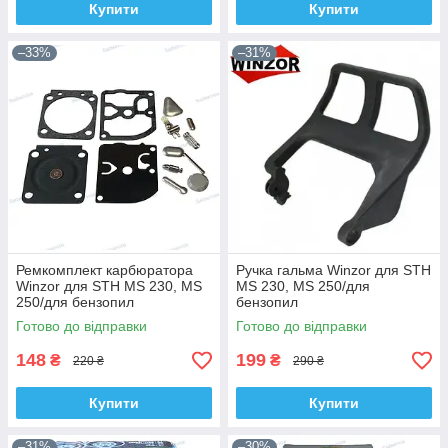
Купити
Купити
–33%
–31%
Ремкомплект карбюратора
Ручка гальма Winzor для STH
Winzor для STH MS 230, MS
MS 230, MS 250/для
250/для бензопил
бензопил
Готово до відправки
Готово до відправки
148
199
₴
₴
220 ₴
290 ₴
Купити
Купити
–31%
–30%