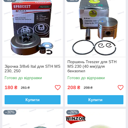
Поршень Treszer для STH
Зірочка 3/8х6 Ital для STH MS
MS 230 (40 мм)/для
230, 250
бензопил
Готово до відправки
Готово до відправки
180
208
₴
₴
261 ₴
298 ₴
Купити
Купити
–30%
–26%