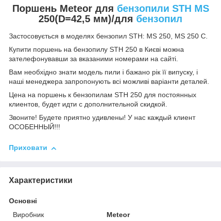
Поршень
Meteor
для
бензопили STH MS
250(D=42,5 мм)/для
бензопил
Застосовується в моделях бензопил STH: MS 250, MS 250 C.
Купити поршень на бензопилу STH 250
в Києві
можна
зателефонувавши за вказаними номерами на сайті.
Вам необхідно знати модель пили і бажано рік її випуску, і
наші менеджера запропонують всі можливі варіанти деталей.
Цена на поршень к бензопилам STH 250
для постоянных
клиентов, будет идти с дополнительной скидкой.
Звоните! Будете приятно удивлены! У нас каждый клиент
ОСОБЕННЫЙ!!!
Приховати
Характеристики
Основні
Виробник
Meteor