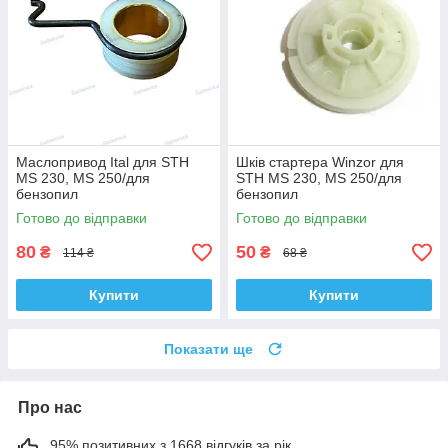
Маслопривод Ital для STH
Шків стартера Winzor для
MS 230, MS 250/для
STH MS 230, MS 250/для
бензопил
бензопил
Готово до відправки
Готово до відправки
80
50
₴
₴
114 ₴
68 ₴
Купити
Купити
Показати ще
Про нас
95% позитивних з 1668 відгуків за рік