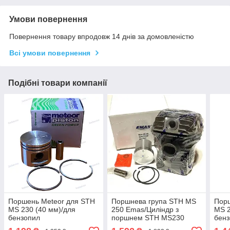
Умови повернення
Повернення товару впродовж 14 днів за домовленістю
Всі умови повернення
Подібні товари компанії
Поршень Meteor для STH
Поршнева група STH MS
Порш
MS 230 (40 мм)/для
250 Emas/Циліндр з
MS 2
бензопил
поршнем STH MS230
бен
(42.5 мм)/Поршнева для