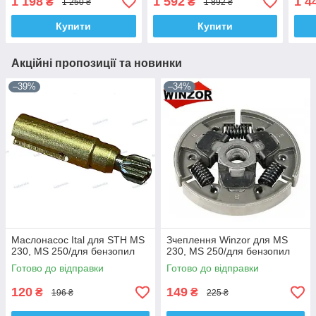
1 198
1 592
1 4
₴
₴
1 250 ₴
1 892 ₴
STH 250
Купити
Купити
Акційні пропозиції та новинки
–39%
–34%
Маслонасос Ital для STH MS
Зчеплення Winzor для MS
230, MS 250/для бензопил
230, MS 250/для бензопил
Готово до відправки
Готово до відправки
120
149
₴
₴
196 ₴
225 ₴