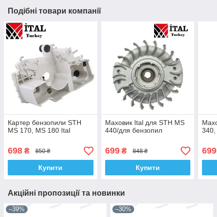
Подібні товари компанії
Картер бензопили STH
Маховик Ital для STH MS
Махо
MS 170, MS 180 Ital
440/для бензопил
340,
698
699
699
₴
₴
850 ₴
848 ₴
Купити
Купити
Акційні пропозиції та новинки
–39%
–30%