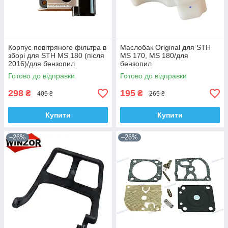
Корпус повітряного фільтра в
Маслобак Original для STH
зборі для STH MS 180 (після
MS 170, MS 180/для
2016)/для бензопил
бензопил
Готово до відправки
Готово до відправки
298
195
₴
₴
405 ₴
265 ₴
Купити
Купити
–26%
–26%