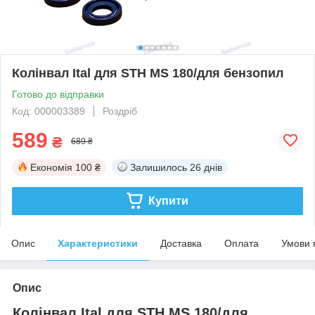
Колінвал Ital для STH MS 180/для бензопил
Готово до відправки
Код: 000003389
Роздріб
589
₴
689 ₴
Економія
100 ₴
Залишилось
26 днів
Купити
Опис
Характеристики
Доставка
Оплата
Умови 
Опис
Колінвал Ital для STH MS 180/для