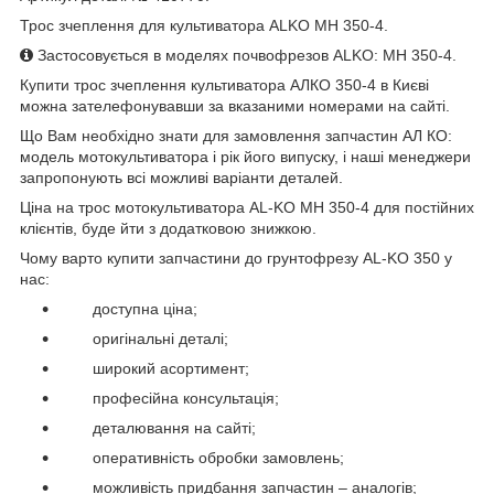
Трос зчеплення для культиватора ALKO MH 350-4.
Застосовується в моделях
почвофрезов
ALKO: MH 350-4.
Купити трос зчеплення культиватора АЛКО 350-4 в Києві
можна зателефонувавши за вказаними номерами на сайті.
Що Вам необхідно знати для замовлення запчастин АЛ КО:
модель мотокультиватора і рік його випуску, і наші менеджери
запропонують всі можливі варіанти деталей.
Ціна на трос
мотокультиватора
AL-KO MH 350-4
для постійних
клієнтів, буде йти з додатковою знижкою.
Чому варто купити запчастини до грунтофрезу AL-KO 350
у
нас:
доступна ціна;
оригінальні деталі;
широкий асортимент;
професійна консультація;
деталювання на сайті;
оперативність обробки замовлень;
можливість придбання запчастин – аналогів;