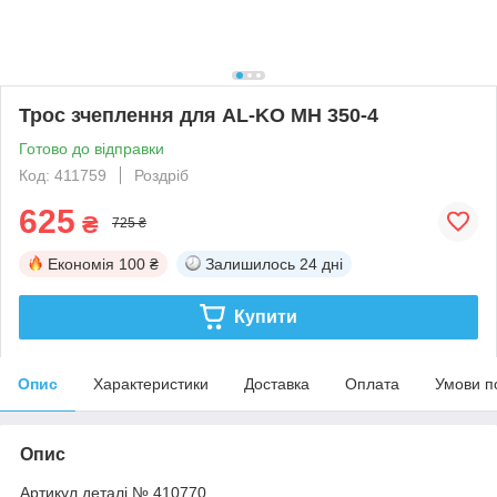
Трос зчеплення для AL-KO MH 350-4
Готово до відправки
Код: 411759
Роздріб
625
₴
725 ₴
Економія
100 ₴
Залишилось
24 дні
Купити
Опис
Характеристики
Доставка
Оплата
Умови п
Опис
Артикул деталі № 410770.