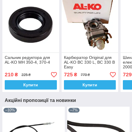
Сальник редуктора для
Карбюратор Original для
Шина
AL-KO MH 350-4, 370-4
AL-KO BC 330 L, BC 330 B
елек
Easy
2000
— 52
210
725
729
₴
₴
225 ₴
770 ₴
Купити
Купити
Акційні пропозиції та новинки
–10%
–7%