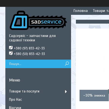
Головна
Товари т
Садсервіс - запчастини для
садової техніки
+380 (97) 833-42-33
+380 (50) 833-42-33
Товари та послуги
–10%
Про Нас
Відгуки