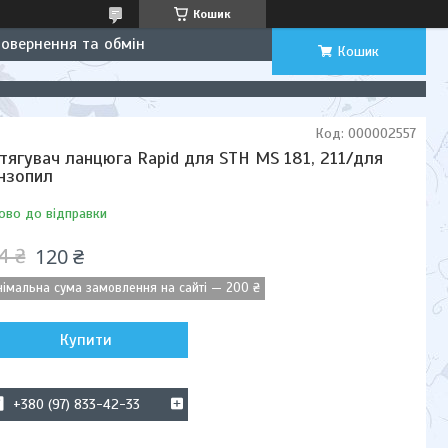
Кошик
Повернення та обмін
Кошик
Код:
000002557
тягувач ланцюга Rapid для STH MS 181, 211/для
нзопил
ово до відправки
120 ₴
4 ₴
німальна сума замовлення на сайті — 200 ₴
Купити
+380 (97) 833-42-33