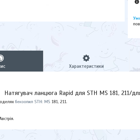
пов
пис
Характеристики
Натягувач ланцюга Rapid для STH MS 181, 211/д
моделях
бензопил STH: MS
181, 211.
Австрія.