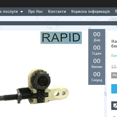
а послуги
Про Нас
Контакти
Корисна інформація
0
0
Днів
На
бе
0
0
Годин
Гот
0
0
13
Хвилин
0
0
Мі
Секунд