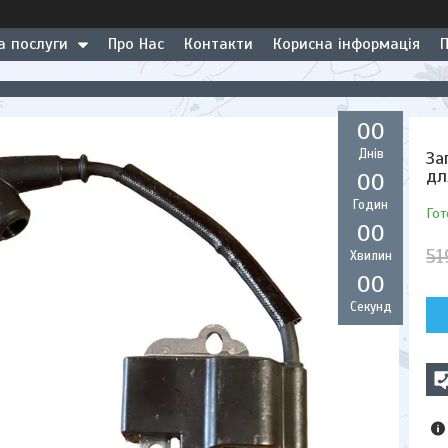
а послуги
Про Нас
Контакти
Корисна інформація
0
0
Днів
За
дл
0
0
Годин
Гот
0
0
51
Хвилин
0
0
Секунд