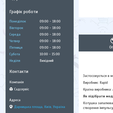
Графік роботи
Понеділок
09:00
18:00
Вівторок
09:00
18:00
Середа
09:00
18:00
Четвер
09:00
18:00
О
Пʼятниця
09:00
18:00
Субота
10:00
15:00
Неділя
Вихідний
Контакти
Застосовується в 
Виробник: Rapid
Садсервіс
Країна виробника: 
Як підібрати мо
Котушка запалюван
Дарницька площа, Київ, Україна
створення імпульсу