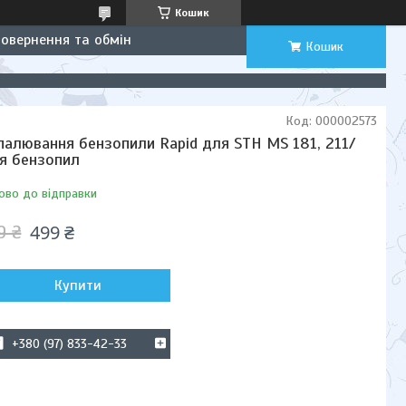
Кошик
Повернення та обмін
Кошик
Код:
000002573
палювання бензопили Rapid для STH MS 181, 211/
я бензопил
ово до відправки
499 ₴
9 ₴
Купити
+380 (97) 833-42-33