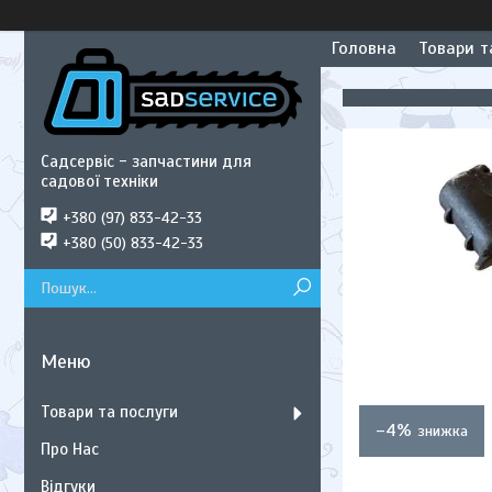
Головна
Товари т
Садсервіс - запчастини для
садової техніки
+380 (97) 833-42-33
+380 (50) 833-42-33
Товари та послуги
–4%
Про Нас
Відгуки