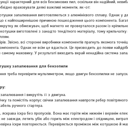
укції характерний для всіх бензинових пил, оскільки він надійний, невиб
бхідно враховувати деякі важливі моменти, як-от:
котушки запалювання виготовляються з алюмінієвого сплаву. Однак у д
що є найпоширенішою причиною пошкодження цього компонента. Багат
икрутку як обмежувач, щоб магнето не проверталося разом із кріпильно
котушки виготовлені з занадто тендітного матеріалу, тому крильчатку 
ллям.
ірів. Звісно, всі сторонні виробники компонентів прагнуть якомога точн
омпонента. Однак не всім це вдається. Це призводить до появи найдріб
 в самому маховику. У результаті виходить вкрай ненадійна система за
отушку запалювання для бензопили
ня треба перевірити мультиметром, якщо двигун бензопилки не запуска
ру:
 запалювання і викрутіть її з двигуна.
вічку та помістіть корпус свічки запалювання навпроти ребер повітряно
кабель ручного стартера.
а, яскрава іскра без пропусків. Вона має горіти між нижнім і верхнім е
ає не завжди, летить убік або горить між електродом і спідницею, витра
еревірка іскри повторюється. Перевіряється проміжок між котушкою й м