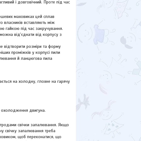
агливий і довговічний. Проте під час
ешевих маховиках цей сплав
о власників вставляють між
ю гайкою під час закручування.
можна від'єднати від корпусу з
іше відтворити розміри та форму
ніших проміжків у корпусі пили
палювання й ланцюгова пила
ється на холодну, глохне на гарячу
го охолодження двигуна.
лектродами свічки запалювання. Якщо
тну свічку запалювання треба
аховиком, щоб переконатися, що