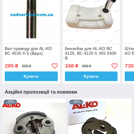
Вал приводу для AL-KO
Бензобак для AL-KO BC
Штан
BC 4535 II-S (Верх)
4125, BC 4125 II, MS 3300
KO B
B
285
348
730
₴
₴
335 ₴
398 ₴
Купити
Купити
Акційні пропозиції та новинки
–29%
–29%