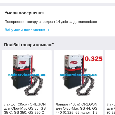
Умови повернення
Повернення товару впродовж 14 днів за домовленістю
Всі умови повернення
Подібні товари компанії
Ланцюг (35см) OREGON
Ланцюг (40см) OREGON
Лан
для Oleo-Mac GS 35, GS
для Oleo-Mac GS 44, GS
для 
35 C, GS 350, GS 350 C
440 (0.325, 66 ланок, 1.3,
(0.3