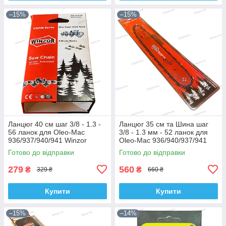
–15%
–15%
Ланцюг 40 см шаг 3/8 - 1.3 -
Ланцюг 35 см та Шина шаг
56 ланок для Oleo-Mac
3/8 - 1.3 мм - 52 ланок для
936/937/940/941 Winzor
Oleo-Mac 936/940/937/941
Winzor Pro
Готово до відправки
Готово до відправки
279
560
₴
₴
329 ₴
660 ₴
Купити
Купити
–15%
–14%