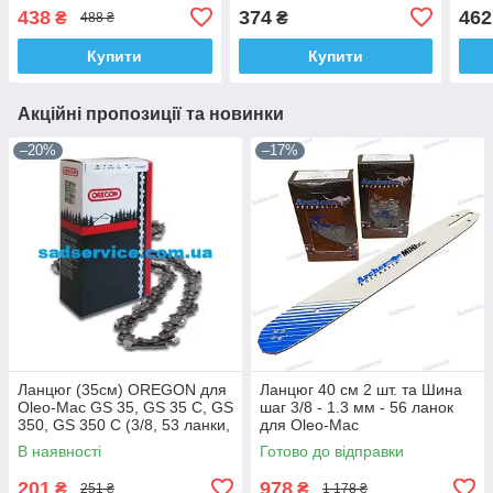
(3/8, 53 ланки, 1.3, супер
супер зуб)
супе
438
374
462
₴
₴
488 ₴
зуб)
Купити
Купити
Акційні пропозиції та новинки
–20%
–17%
Ланцюг (35см) OREGON для
Ланцюг 40 см 2 шт. та Шина
Oleo-Mac GS 35, GS 35 C, GS
шаг 3/8 - 1.3 мм - 56 ланок
350, GS 350 C (3/8, 53 ланки,
для Oleo-Mac
1.3, круглий зуб)
936/940/937/941 Archer
В наявності
Готово до відправки
201
978
₴
₴
251 ₴
1 178 ₴