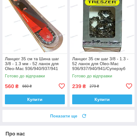
Ланцюг 35 см та Шина шаг
Ланцюг 35 см шаг 3/8 - 1.3 -
3/8 - 1.3 мм - 52 ланок для
52 ланок для Oleo-Mac
Oleo-Mac 936/940/937/941
936/937/940/941/Суперзуб
Winzor Hard
Treszer
Готово до відправки
Готово до відправки
560
239
₴
₴
660 ₴
279 ₴
Купити
Купити
Показати ще
Про нас