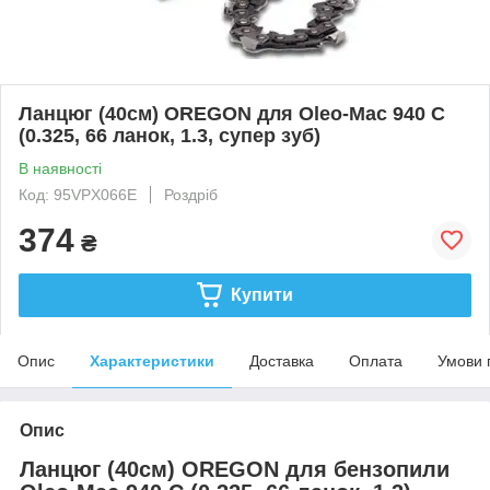
Ланцюг (40см) OREGON для Oleo-Mac 940 C
(0.325, 66 ланок, 1.3, супер зуб)
В наявності
Код: 95VPX066E
Роздріб
374
₴
Купити
Опис
Характеристики
Доставка
Оплата
Умови 
Опис
Ланцюг (40см) OREGON для бензопили