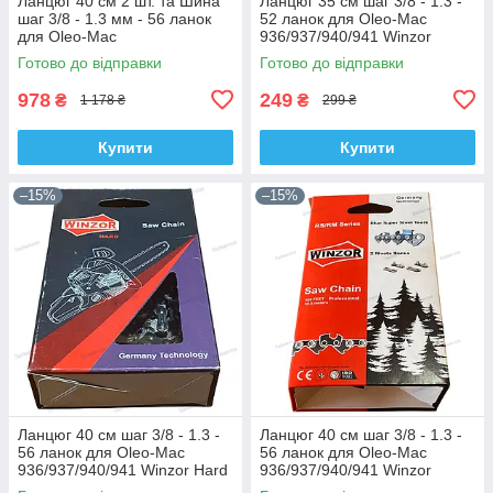
Ланцюг 40 см 2 шт. та Шина
Ланцюг 35 см шаг 3/8 - 1.3 -
шаг 3/8 - 1.3 мм - 56 ланок
52 ланок для Oleo-Mac
для Oleo-Mac
936/937/940/941 Winzor
936/940/937/941 Archer
Готово до відправки
Готово до відправки
978
249
₴
₴
1 178 ₴
299 ₴
Купити
Купити
–15%
–15%
Ланцюг 40 см шаг 3/8 - 1.3 -
Ланцюг 40 см шаг 3/8 - 1.3 -
56 ланок для Oleo-Mac
56 ланок для Oleo-Mac
936/937/940/941 Winzor Hard
936/937/940/941 Winzor