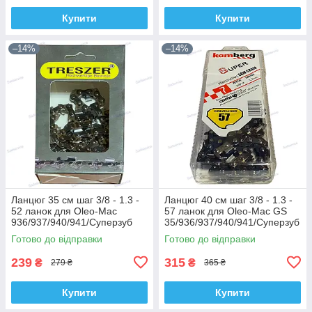
Купити
Купити
–14%
–14%
Ланцюг 35 см шаг 3/8 - 1.3 -
Ланцюг 40 см шаг 3/8 - 1.3 -
52 ланок для Oleo-Mac
57 ланок для Oleo-Mac GS
936/937/940/941/Суперзуб
35/936/937/940/941/Суперзуб
Treszer
Kamberg
Готово до відправки
Готово до відправки
239
315
₴
₴
279 ₴
365 ₴
Купити
Купити