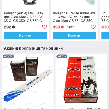
Ланцюг (40см) OREGON
Ланцюг 40 см та Шина 3/8
Лан
для Oleo-Mac GS 35, GS
- 1.3 мм - 57 ланок для
для 
35 C, GS 350, GS 350 C
Oleo-Mac GS 35, GS 35C,
35 C
(3/8, 57 ланок, 1.3, супер
936, 940, 940C, 937, 941,
(3/8
292
499
438
₴
₴
549 ₴
зуб)
941С Treszer
зуб)
Купити
Купити
Акційні пропозиції та новинки
–17%
–17%