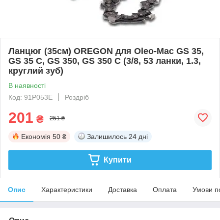
Ланцюг (35см) OREGON для Oleo-Mac GS 35,
GS 35 C, GS 350, GS 350 C (3/8, 53 ланки, 1.3,
круглий зуб)
В наявності
Код: 91P053E
Роздріб
201
₴
251 ₴
Економія
50 ₴
Залишилось
24 дні
Купити
Опис
Характеристики
Доставка
Оплата
Умови п