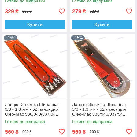
Готово до відправки
Готово до відправки
329
279
₴
₴
389 ₴
329 ₴
Купити
Купити
–15%
–15%
Ланцюг 35 см та Шина шаг
Ланцюг 35 см та Шина шаг
3/8 - 1.3 мм - 52 ланок для
3/8 - 1.3 мм - 52 ланок для
Oleo-Mac 936/940/937/941
Oleo-Mac 936/940/937/941
Winzor Pro
Winzor Hard
Готово до відправки
Готово до відправки
560
560
₴
₴
660 ₴
660 ₴