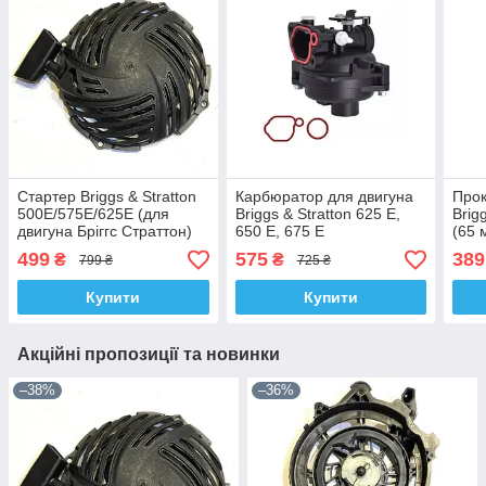
Стартер Briggs & Stratton
Карбюратор для двигуна
Прок
500Е/575Е/625Е (для
Briggs & Stratton 625 E,
Brig
двигуна Бріггс Страттон)
650 E, 675 E
(65 
499
575
389
₴
₴
799 ₴
725 ₴
Купити
Купити
Акційні пропозиції та новинки
–38%
–36%