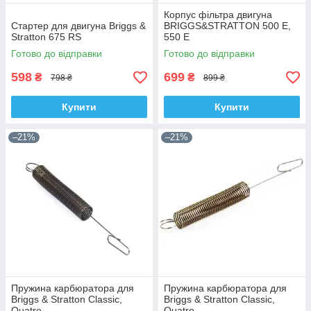
Корпус фільтра двигуна
Стартер для двигуна Briggs &
BRIGGS&STRATTON 500 E,
Stratton 675 RS
550 E
Готово до відправки
Готово до відправки
598
699
₴
₴
798 ₴
899 ₴
Купити
Купити
–21%
–21%
Пружина карбюратора для
Пружина карбюратора для
Briggs & Stratton Classic,
Briggs & Stratton Classic,
Quatro
Quatro