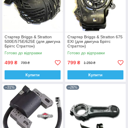
Стартер Briggs & Stratton
Стартер Briggs & Stratton 675
500Е/575Е/625Е (для двигуна
EXI (для двигуна Бріггс
Бріггс Страттон)
Страттон)
Готово до відправки
Готово до відправки
499
799
₴
₴
799 ₴
1 250 ₴
Купити
Купити
–31%
–26%