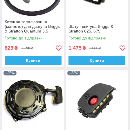
Котушка запалювання
(магнето) для двигуна Briggs
Шатун двигуна Briggs &
& Stratton Quantum 5.5
Stratton 625, 675
Готово до відправки
Готово до відправки
825
1 475
₴
₴
1 198 ₴
2 000 ₴
Купити
Купити
–25%
–22%