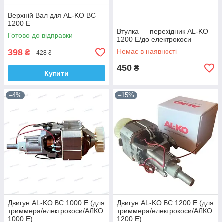
Верхній Вал для AL-KO BC
1200 E
Втулка — перехідник AL-KO
Готово до відправки
1200 E/до електрокоси
398
Немає в наявності
₴
428 ₴
450
₴
Купити
–4%
–15%
Двигун AL-KO BC 1000 E (для
Двигун AL-KO BC 1200 E (для
триммера/електрокоси/АЛКО
триммера/електрокоси/АЛКО
1000 Е)
1200 Е)