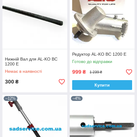
Редуктор AL-KO BC 1200 E
Нижній Вал для AL-KO BC
Готово до відправки
1200 E
Немає в наявності
999
₴
1 239 ₴
300
₴
Купити
–12%
–4%