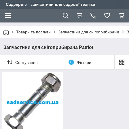
Садсервіс - запчастини для садової техніки
Товари та послуги
Запчастини для снігоприбирачів
З
Запчастини для снігоприбирача Patriot
Сортування
0
Фільтри