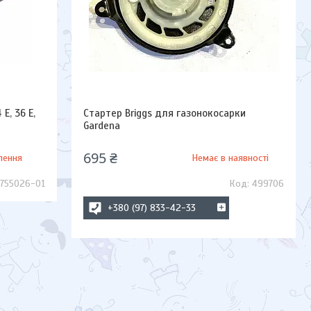
E, 36 E,
Стартер Briggs для газонокосарки
Gardena
695 ₴
лення
Немає в наявності
5755026-01
499706
+380 (97) 833-42-33