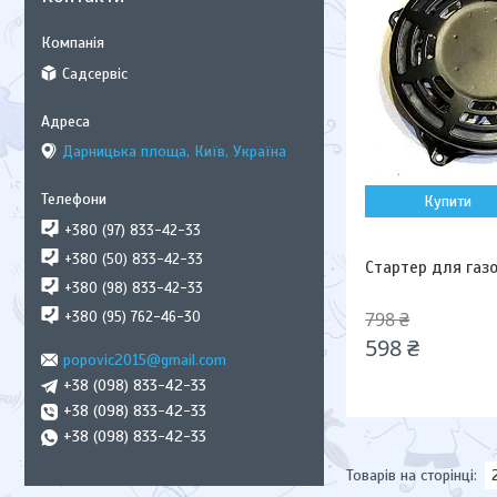
Садсервіс
Дарницька площа, Київ, Україна
Купити
+380 (97) 833-42-33
+380 (50) 833-42-33
Стартер для газ
+380 (98) 833-42-33
798 ₴
+380 (95) 762-46-30
598 ₴
popovic2015@gmail.com
+38 (098) 833-42-33
+38 (098) 833-42-33
+38 (098) 833-42-33