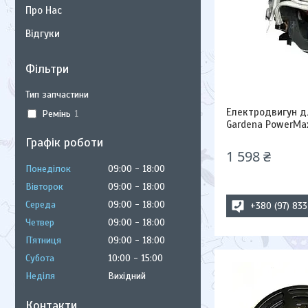
Про Нас
Відгуки
Фільтри
Тип запчастини
Електродвигун д
Ремінь
1
Gardena PowerMax
Графік роботи
1 598 ₴
Понеділок
09:00
18:00
Вівторок
09:00
18:00
Середа
09:00
18:00
+380 (97) 83
Четвер
09:00
18:00
Пʼятниця
09:00
18:00
Субота
10:00
15:00
Неділя
Вихідний
Контакти