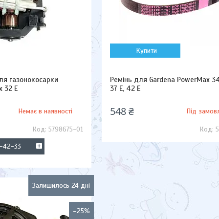
Купити
ля газонокосарки
Ремінь для Gardena PowerMax 34 
 32 E
37 E, 42 E
548 ₴
Немає в наявності
Під замов
5798675-01
3-42-33
Залишилось 24 дні
–25%