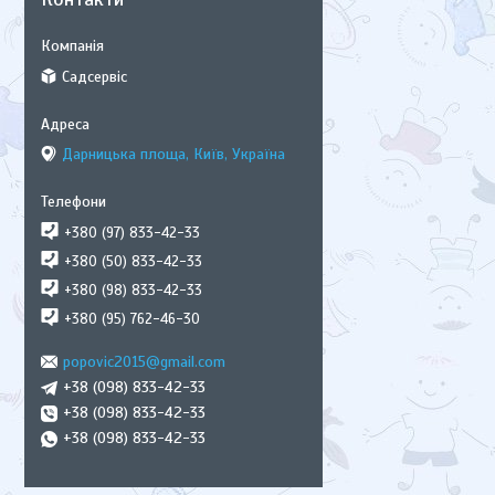
Садсервіс
Дарницька площа, Київ, Україна
+380 (97) 833-42-33
+380 (50) 833-42-33
+380 (98) 833-42-33
+380 (95) 762-46-30
popovic2015@gmail.com
+38 (098) 833-42-33
+38 (098) 833-42-33
+38 (098) 833-42-33