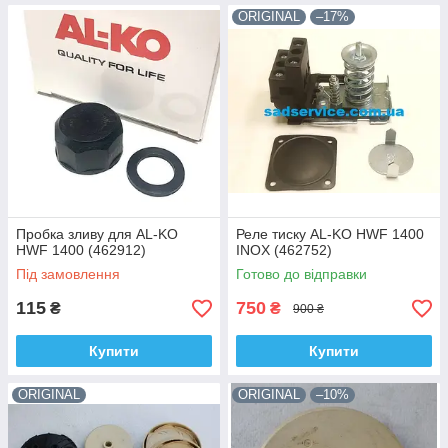
ORIGINAL
–17%
Пробка зливу для AL-KO
Реле тиску AL-KO HWF 1400
HWF 1400 (462912)
INOX (462752)
Під замовлення
Готово до відправки
115
750
₴
₴
900 ₴
Купити
Купити
ORIGINAL
ORIGINAL
–10%