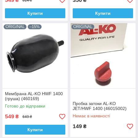
549
350
₴
₴
614 ₴
Купити
Купити
ORIGINAL
–15%
ORIGINAL
Мембрана AL-KO HWF 1400
(груша) (460169)
Пробка затоки AL-KO
Готово до відправки
JET/HWF 1400 (46015002)
549
Немає в наявності
₴
649 ₴
149
₴
Купити