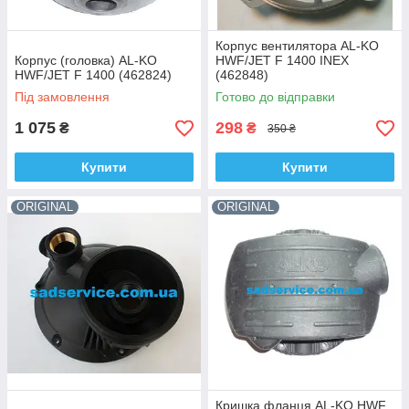
Корпус вентилятора AL-KO
Корпус (головка) AL-KO
HWF/JET F 1400 INEX
HWF/JET F 1400 (462824)
(462848)
Під замовлення
Готово до відправки
1 075
298
₴
₴
350 ₴
Купити
Купити
ORIGINAL
ORIGINAL
Кришка фланця AL-KO HWF