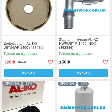
З'єднання кутове AL-KO
Дифузор для AL-KO
HWF/JET F 1400 INOX
JET/HWF 1400 (467450)
(462886)
Готово до відправки
Готово до відправки
320
150
₴
₴
350 ₴
Купити
Купити
ORIGINAL
–12%
ORIGINAL
–20%