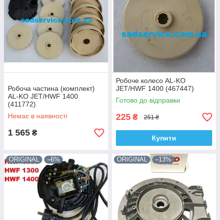
Робоче колесо AL-KO
Робоча частина (комплект)
JET/HWF 1400 (467447)
AL-KO JET/HWF 1400
Готово до відправки
(411772)
Немає в наявності
225
₴
251 ₴
1 565
₴
Купити
ORIGINAL
–6%
ORIGINAL
–13%