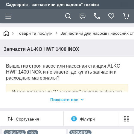
Садсервіс - запчастини для садової техніки
Товари та послуги
Запчастини для насосів і насосних ст
Запчасти AL-KO HWF 1400 INOX
Вышел из строя насос или насосная станция ALKO
HWF 1400 INOX и не знаете где купить запчасти и
расходные материалы?
Интернет магазин "Садсервис" почему выбирают
именно нас:
Показати все
только оригинальные комплектующие;
Сортування
0
Фільтри
доставка по всей Украине;
ORIGINAL
–6%
ORIGINAL
срок выполнения заказа 1-3 дня;