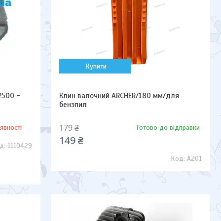
Купити
2500 -
Клин валочний ARCHER/180 мм/для
бензпил
179 ₴
явності
Готово до відправки
149 ₴
1110429
A201