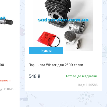
Купити
00 -
Поршнева Winzor для 2500 серии
548 ₴
Готово до відправки
явності
1110586
1110430