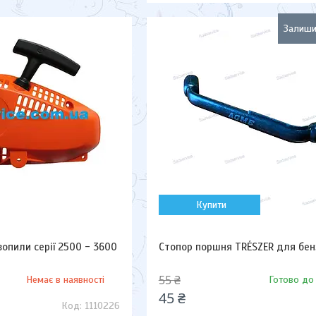
Залиши
Купити
опили серії 2500 - 3600
Стопор поршня TRÉSZER для бе
55 ₴
Немає в наявності
Готово до
45 ₴
1110226