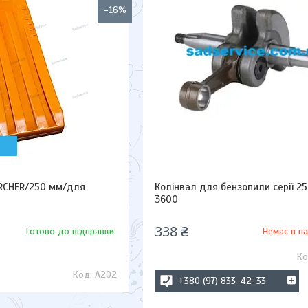
–16%
RCHER/250 мм/для
Колінвал для бензопили серії 25
3600
338 ₴
Готово до відправки
Немає в на
A202
+380 (97) 833-42-33