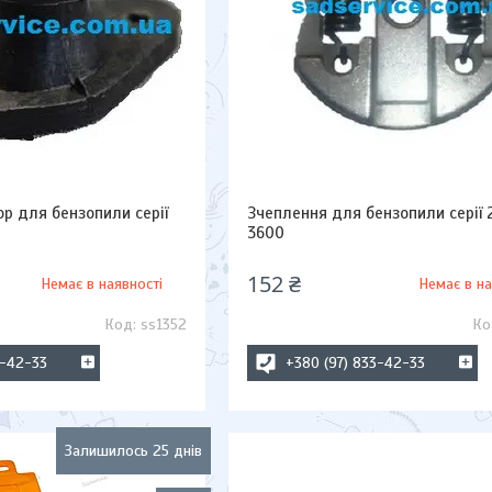
р для бензопили серії
Зчеплення для бензопили серії 
3600
152 ₴
Немає в наявності
Немає в на
ss1352
3-42-33
+380 (97) 833-42-33
Залишилось 25 днів