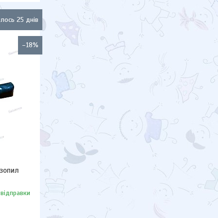
лось 25 днів
–18%
нзопил
 відправки