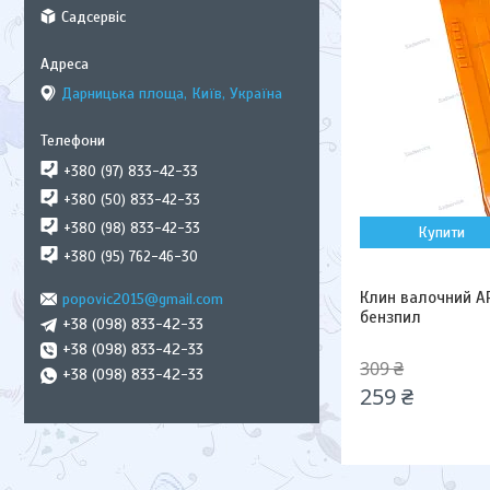
Садсервіс
Дарницька площа, Київ, Україна
+380 (97) 833-42-33
+380 (50) 833-42-33
+380 (98) 833-42-33
Купити
+380 (95) 762-46-30
Клин валочний A
popovic2015@gmail.com
бензпил
+38 (098) 833-42-33
+38 (098) 833-42-33
309 ₴
+38 (098) 833-42-33
259 ₴