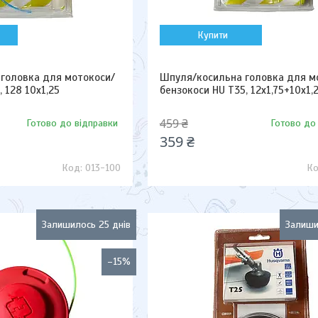
Купити
головка для мотокоси/
Шпуля/косильна головка для м
, 128 10х1,25
бензокоси HU T35, 12х1,75+10х1,
459 ₴
Готово до відправки
Готово до
359 ₴
013-100
Залишилось 25 днів
Залиши
–15%