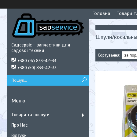
Головна
Товари т
Шпули/косильны
Садсервіс - запчастини для
садової техніки
+380 (97) 833-42-33
+380 (50) 833-42-33
Товари та послуги
Про Нас
Відгуки