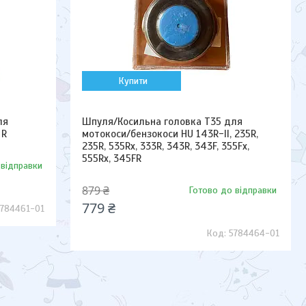
Купити
ля
Шпуля/Косильна головка Т35 для
 R
мотокоси/бензокоси HU 143R-II, 235R,
235R, 535Rx, 333R, 343R, 343F, 355Fx,
555Rx, 345FR
 відправки
879 ₴
Готово до відправки
779 ₴
5784461-01
5784464-01