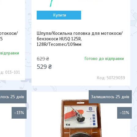
Купити
отокоси/
Шпуля/Косильна головка для мотокоси/
25
бензокоси HUSQ 125R,
128R/Tecomec/109мм
 відправки
629 ₴
Готово до відправки
529 ₴
013-101
50729039
лось 25 днів
Залишилось 25 днів
–13%
–11%