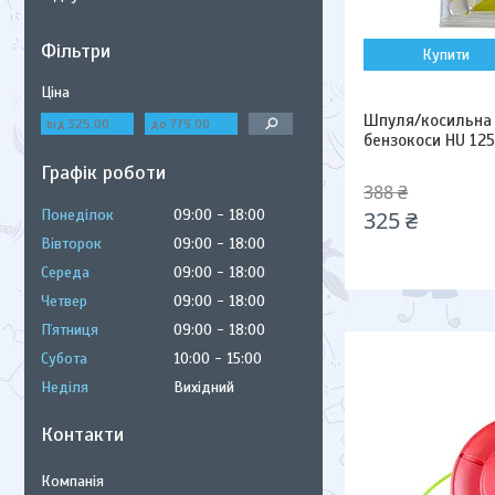
Фільтри
Купити
Ціна
Шпуля/косильна 
бензокоси HU 125
Графік роботи
388 ₴
Понеділок
09:00
18:00
325 ₴
Вівторок
09:00
18:00
Середа
09:00
18:00
Четвер
09:00
18:00
Пʼятниця
09:00
18:00
Субота
10:00
15:00
Неділя
Вихідний
Контакти