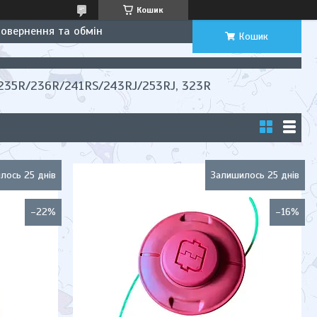
Кошик
Повернення та обмін
Кошик
235R/236R/241RS/243RJ/253RJ, 323R
лось 25 днів
Залишилось 25 днів
–22%
–16%