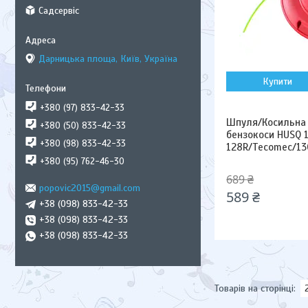
Садсервіс
Дарницька площа, Київ, Україна
Купити
+380 (97) 833-42-33
Шпуля/Косильна 
+380 (50) 833-42-33
бензокоси HUSQ 1
+380 (98) 833-42-33
128R/Tecomec/1
+380 (95) 762-46-30
689 ₴
popovic2015@gmail.com
589 ₴
+38 (098) 833-42-33
+38 (098) 833-42-33
+38 (098) 833-42-33