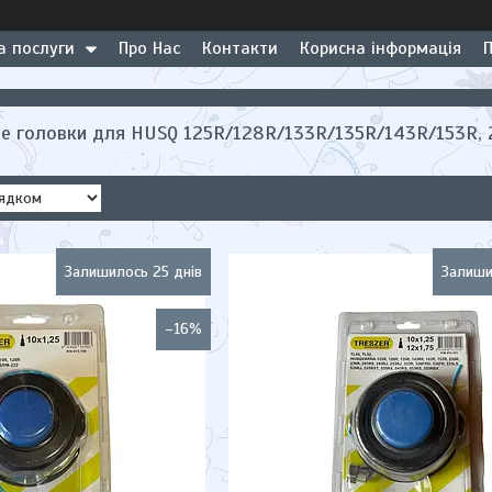
а послуги
Про Нас
Контакти
Корисна інформація
е головки для HUSQ 125R/128R/133R/135R/143R/153R, 
Залишилось 25 днів
Залиши
–16%