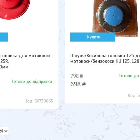
Купити
головка для мотокоси/
Шпуля/Косильна головка Т25 д
25R,
мотокоси/бензокоси HU 125, 128
30мм
798 ₴
Готово до
Готово до відправки
698 ₴
50739065