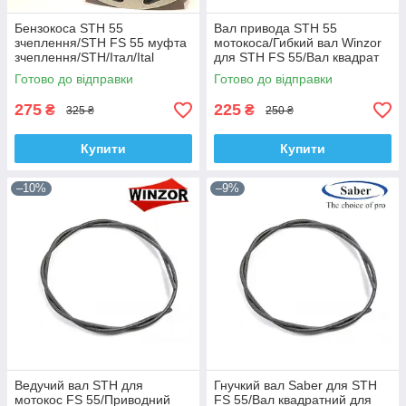
Бензокоса STH 55
Вал привода STH 55
зчеплення/STH FS 55 муфта
мотокоса/Гибкий вал Winzor
зчеплення/STH/Італ/Ital
для STH FS 55/Вал квадрат
для STH 55
Готово до відправки
Готово до відправки
275
225
₴
₴
325 ₴
250 ₴
Купити
Купити
–10%
–9%
Ведучий вал STH для
Гнучкий вал Saber для STH
мотокос FS 55/Приводний
FS 55/Вал квадратний для