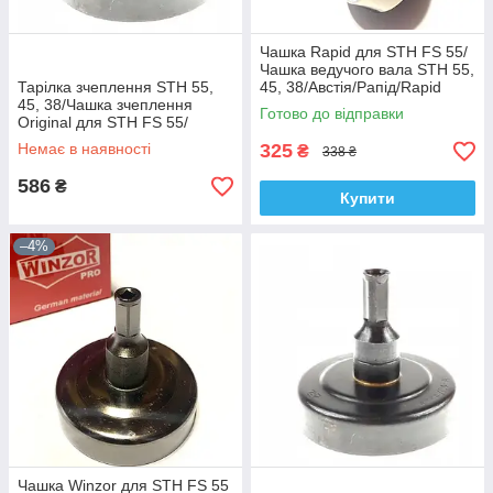
Чашка Rapid для STH FS 55/
Чашка ведучого вала STH 55,
Тарілка зчеплення STH 55,
45, 38/Австія/Рапід/Rapid
45, 38/Чашка зчеплення
Готово до відправки
Original для STH FS 55/
Бензокоса/STH/STH
Немає в наявності
325
₴
338 ₴
586
₴
Купити
–4%
Чашка Winzor для STH FS 55