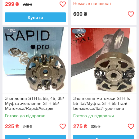
299
Немає в наявності
₴
322 ₴
600
₴
Купити
–10%
–15%
Зчеплення STH fs 55, 45, 38/
Зчеплення мотокоси STH fs
Муфта зчеплення STH 55/
55 Ital/Муфта STH 55 Італ/
Мотокоса/Rapid/Австрія
Бензокоса/Ital/Туреччина
Готово до відправки
Готово до відправки
225
275
₴
₴
249 ₴
325 ₴