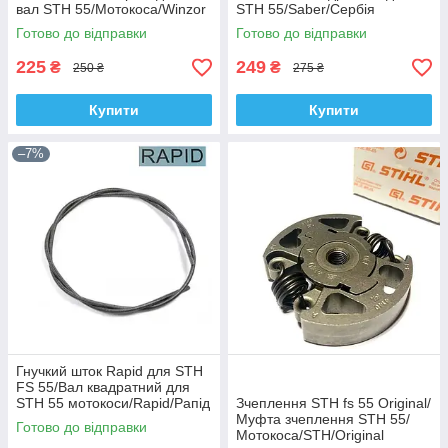
вал STH 55/Мотокоса/Winzor
STH 55/Saber/Сербія
Готово до відправки
Готово до відправки
225
249
₴
₴
250 ₴
275 ₴
Купити
Купити
–7%
Гнучкий шток Rapid для STH
FS 55/Вал квадратний для
STH 55 мотокоси/Rapid/Рапід
Зчеплення STH fs 55 Оriginal/
Муфта зчеплення STH 55/
Готово до відправки
Мотокоса/STH/Original