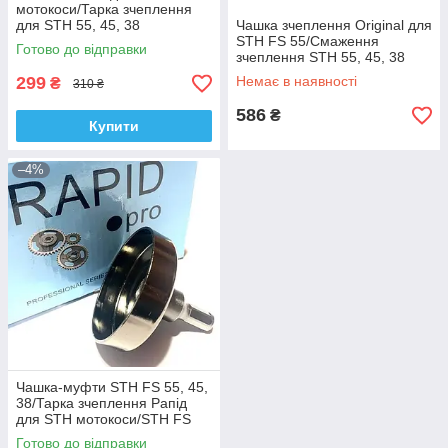
мотокоси/Тарка зчеплення
для STH 55, 45, 38
Чашка зчеплення Original для
Вінзор/Winzor
STH FS 55/Смаження
Готово до відправки
зчеплення STH 55, 45, 38
мотокоси/Оригінал/
299
Немає в наявності
₴
310 ₴
Німеччина
586
₴
Купити
–4%
Чашка-муфти STH FS 55, 45,
38/Тарка зчеплення Рапід
для STH мотокоси/STH FS
45/STH FS 38
Готово до відправки