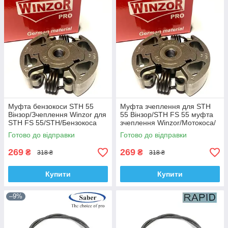
Муфта бензокоси STH 55
Муфта зчеплення для STH
Вінзор/Зчеплення Winzor для
55 Вінзор/STH FS 55 муфта
STH FS 55/STH/Бензокоса
зчеплення Winzor/Мотокоса/
Вінзор
Готово до відправки
Готово до відправки
269
269
₴
₴
318 ₴
318 ₴
Купити
Купити
–9%