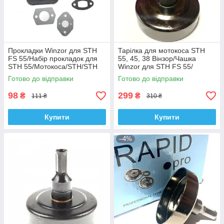
Прокладки Winzor для STH
Тарілка для мотокоса STH
FS 55/Набір прокладок для
55, 45, 38 Вінзор/Чашка
STH 55/Мотокоса/STH/STH
Winzor для STH FS 55/
Бензокоса/Бензотример
Готово до відправки
Готово до відправки
98
299
₴
₴
111 ₴
310 ₴
Купити
Купити
–4%