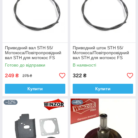
Приводний вал STH 55/
Приводний шток STH 55/
Мотокоса/Повітропровідний
Мотокоса/Повітропровідний
вал STH для мотокос FS
вал STH для мотокос FS
55/Saber
55/Rapid/Австрія
Готово до відправки
В наявності
249
322
₴
₴
275 ₴
Купити
Купити
–12%
–4%