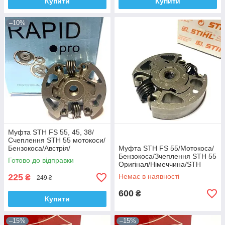
Купити
Купити
–10%
Муфта STH FS 55, 45, 38/
Счеплення STH 55 мотокоси/
Бензокоса/Австрія/
Муфта STH FS 55/Мотокоса/
Рапід/Rapid
Бензокоса/Зчеплення STH 55
Готово до відправки
Оригінал/Німеччина/STH
225
Немає в наявності
₴
249 ₴
600
₴
Купити
–15%
–15%