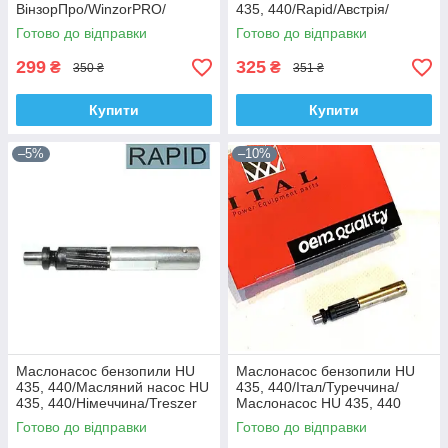
ВінзорПро/WinzorPRO/
435, 440/Rapid/Австрія/
Масляний насос HU 435, 440
Готово до відправки
Готово до відправки
299
325
₴
₴
350 ₴
351 ₴
Купити
Купити
–5%
–10%
Маслонасос бензопили HU
Маслонасос бензопили HU
435, 440/Масляний насос HU
435, 440/Італ/Туреччина/
435, 440/Німеччина/Treszer
Маслонасос HU 435, 440
Готово до відправки
Готово до відправки