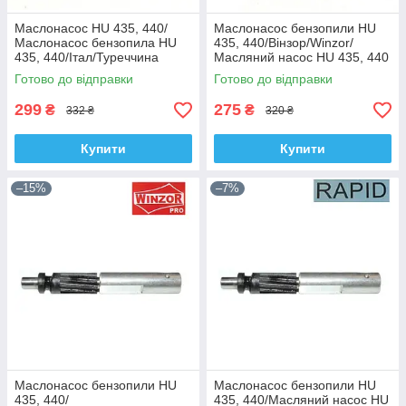
Маслонасос HU 435, 440/
Маслонасос бензопили HU
Маслонасос бензопила HU
435, 440/Вінзор/Winzor/
435, 440/Італ/Туреччина
Масляний насос HU 435, 440
Готово до відправки
Готово до відправки
299
275
₴
₴
332 ₴
320 ₴
Купити
Купити
–15%
–7%
Маслонасос бензопили HU
Маслонасос бензопили HU
435, 440/
435, 440/Масляний насос HU