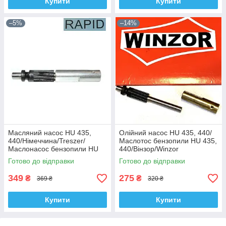
Купити
Купити
–5%
–14%
Масляний насос HU 435,
Олійний насос HU 435, 440/
440/Німеччина/Treszer/
Маслотос бензопили HU 435,
Маслонасос бензопили HU
440/Вінзор/Winzor
435, 440
Готово до відправки
Готово до відправки
349
275
₴
₴
369 ₴
320 ₴
Купити
Купити