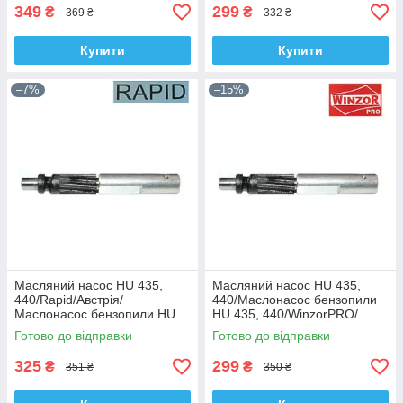
349
299
₴
₴
369 ₴
332 ₴
Купити
Купити
–7%
–15%
Масляний насос HU 435,
Масляний насос HU 435,
440/Rapid/Австрія/
440/Маслонасос бензопили
Маслонасос бензопили HU
HU 435, 440/WinzorPRO/
435, 440
ВінзорПро
Готово до відправки
Готово до відправки
325
299
₴
₴
351 ₴
350 ₴