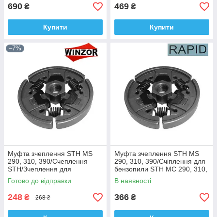
690
469
₴
₴
Купити
Купити
–7%
Муфта зчеплення STH MS
Муфта зчеплення STH MS
290, 310, 390/Счеплення
290, 310, 390/Счіплення для
STH/Зчеплення для
бензопили STH МС 290, 310,
бензопили STH MS 290, 310,
390/Рапід/Австрія
Готово до відправки
В наявності
390/Winzor
248
366
₴
₴
268 ₴