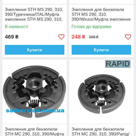
Зчеплення STH MS 290, 310,
Зчеплення для бензопили
390/Туреччина/ITAL/Муфта
STH MS 290, 310,
зчеплення STH MS 290, 310,
390/Winzor/Муфта зчеплення
390/Муфта зчеплення STH
STH MS 290, 310, 390/
В наявності
Готово до відправки
Счеплення STH
469
248
₴
₴
268 ₴
Купити
Купити
Зчеплення для бензопили
Зчеплення для бензопили
STH МС 290, 310, 390/Муфта
STH МС 290, 310, 390/Рапід/