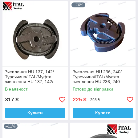
–24%
Зчеплення HU 137, 142/
Зчеплення HU 236, 240/
Туреччина/ITAL/Муфта
Туреччина/ITAL/Муфта
зчеплення HU 137, 142/
зчеплення HU 236, 240
Муфта зчеплення HU 137,
В наявності
Готово до відправки
142
317
225
₴
₴
298 ₴
Купити
Купити
–11%