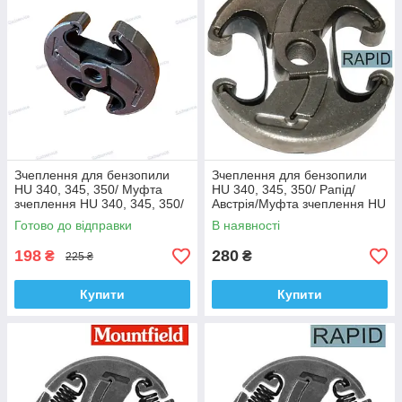
Зчеплення для бензопили
Зчеплення для бензопили
HU 340, 345, 350/ Муфта
HU 340, 345, 350/ Рапід/
зчеплення HU 340, 345, 350/
Австрія/Муфта зчеплення HU
Вінзор/Winzor
340, 345, 350
Готово до відправки
В наявності
198
280
₴
₴
225 ₴
Купити
Купити