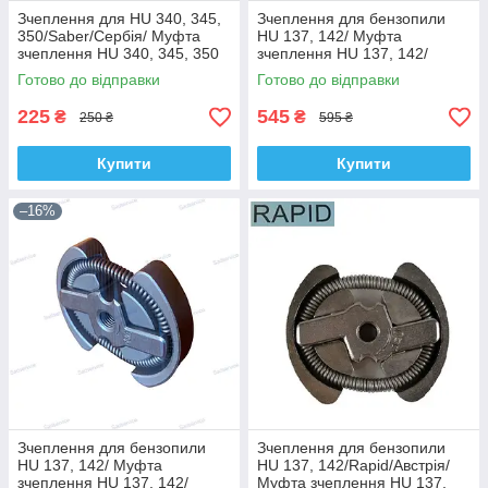
Зчеплення для HU 340, 345,
Зчеплення для бензопили
350/Saber/Сербія/ Муфта
HU 137, 142/ Муфта
зчеплення HU 340, 345, 350
зчеплення HU 137, 142/
Оригінал/Швеція
Готово до відправки
Готово до відправки
225
545
₴
₴
250 ₴
595 ₴
Купити
Купити
–16%
Зчеплення для бензопили
Зчеплення для бензопили
HU 137, 142/ Муфта
HU 137, 142/Rapid/Австрія/
зчеплення HU 137, 142/
Муфта зчеплення HU 137,