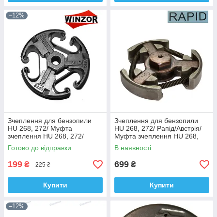
–12%
Зчеплення для бензопили
Зчеплення для бензопили
HU 268, 272/ Муфта
HU 268, 272/ Рапід/Австрія/
зчеплення HU 268, 272/
Муфта зчеплення HU 268,
Вінзор/Winzor
272
Готово до відправки
В наявності
199
699
₴
₴
225 ₴
Купити
Купити
–12%