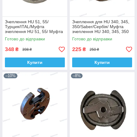
Зчеплення HU 51, 55/
Зчеплення для HU 340, 345,
Турция/ITAL/Муфта
350/Saber/Сербія/ Муфта
зчеплення HU 51, 55/ Муфта
зчеплення HU 340, 345, 350
зчеплення HU 51, 55
Готово до відправки
Готово до відправки
348
225
₴
₴
398 ₴
250 ₴
Купити
Купити
–10%
–8%