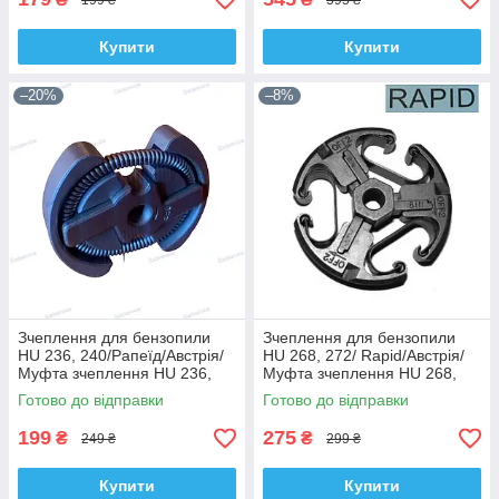
Купити
Купити
–20%
–8%
Зчеплення для бензопили
Зчеплення для бензопили
HU 236, 240/Рапеїд/Австрія/
HU 268, 272/ Rapid/Австрія/
Муфта зчеплення HU 236,
Муфта зчеплення HU 268,
240
272
Готово до відправки
Готово до відправки
199
275
₴
₴
249 ₴
299 ₴
Купити
Купити