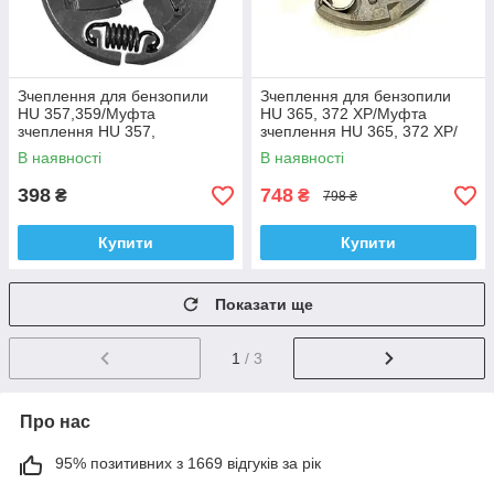
Зчеплення для бензопили
Зчеплення для бензопили
HU 357,359/Муфта
HU 365, 372 XP/Муфта
зчеплення HU 357,
зчеплення HU 365, 372 XP/
359/Winzor
Оригінал/Швеція
В наявності
В наявності
398
748
₴
₴
798 ₴
Купити
Купити
Показати ще
1
/ 3
Про нас
95% позитивних з 1669 відгуків за рік