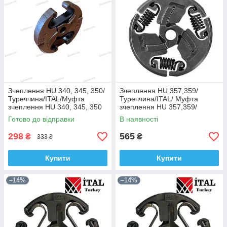
Зчеплення HU 340, 345, 350/
Зчеплення HU 357,359/
Туреччина/ITAL/Муфта
Туреччина/ITAL/ Муфта
зчеплення HU 340, 345, 350
зчеплення HU 357,359/
Муфта зчеплення HU
Готово до відправки
В наявності
357,359
298
565
₴
₴
333 ₴
Купити
Купити
–14%
–14%