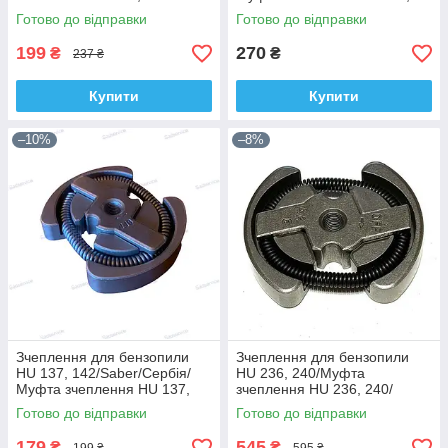
Вінзор/Winzor
142
Готово до відправки
Готово до відправки
199
270
₴
₴
237 ₴
Купити
Купити
–10%
–8%
Зчеплення для бензопили
Зчеплення для бензопили
HU 137, 142/Saber/Сербія/
HU 236, 240/Муфта
Муфта зчеплення HU 137,
зчеплення HU 236, 240/
142
Оригінал/Швеція
Готово до відправки
Готово до відправки
179
545
₴
₴
199 ₴
595 ₴