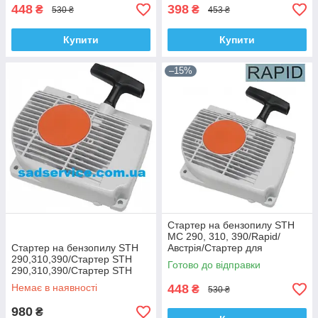
448
398
₴
₴
530 ₴
453 ₴
Купити
Купити
–15%
Стартер на бензопилу STH
МС 290, 310, 390/Rapid/
Стартер на бензопилу STH
Австрія/Стартер для
290,310,390/Стартер STH
бензопили STH MS 290, 310,
Готово до відправки
290,310,390/Стартер STH
390
MS290,310,390/Оригінал/
Немає в наявності
448
₴
530 ₴
Німеччина
980
₴