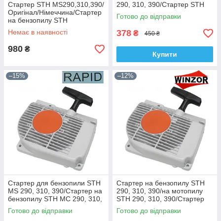
Стартер STH MS290,310,390/
290, 310, 390/Стартер STH
Оригінал/Німеччина/Стартер
290, 310, 390/ ITAL/
Готово до відправки
на бензопилу STH
Туреччина
290,310,390/Стартер STH
Немає в наявності
378
₴
450 ₴
290,310,390
980
₴
Купити
–15%
–12%
Стартер для бензопили STH
Стартер на бензопилу STH
MS 290, 310, 390/Стартер на
290, 310, 390/на мотопилу
бензопилу STH МС 290, 310,
STH 290, 310, 390/Стартер
390/ Rapid/Австрія
STH MS 290, 310, 390/Winzor
Готово до відправки
Готово до відправки