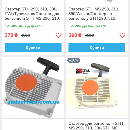
Стартер STH 290, 310, 390/
Стартер STH MS 290, 310,
ITAL/Туреччина/Стартер для
390/Winzor/Стартер на
бензопили STH MS 290, 310,
бензопилу STH 290, 310,
390/STH МС 290, 310, 390
390/на мотопилу STH 290,
Готово до відправки
Готово до відправки
310, 390
378
398
₴
₴
450 ₴
453 ₴
Купити
Купити
–16%
Стартер для бензопили STH
MS 290, 310, 390/STH МС