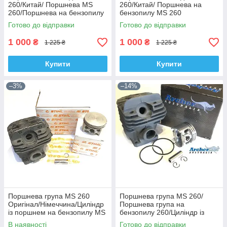
260/Китай/ Поршнева MS
260/Китай/ Поршнева на
260/Поршнева на бензопилу
бензопилу MS 260
MS 260
Готово до відправки
Готово до відправки
1 000
1 000
₴
₴
1 225 ₴
1 225 ₴
Купити
Купити
–3%
–14%
Поршнева група MS 260
Поршнева група MS 260/
Оригінал/Німеччина/Циліндр
Поршнева група на
із поршнем на бензопилу MS
бензопилу 260/Циліндр із
260/Поршнева
поршнем MS 260
В наявності
Готово до відправки