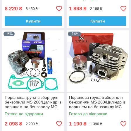
8 220
1 898
₴
₴
8 450 ₴
2 198 ₴
Купити
Купити
–5%
–14%
Поршнева група в зборі для
Поршнева група в зборі для
бензопили MS 260/Циліндр із
бензопили MS 260/Циліндр із
поршнем на бензопилу МС
поршнем на бензопилу МС
260 Emas
260 Ital
Готово до відправки
Готово до відправки
2 098
1 190
₴
₴
2 200 ₴
1 390 ₴