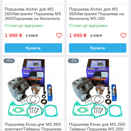
Поршнева Archer для MS
Поршнева Archer для MS
260/Австралія/ Поршнева MS
260/Австралія/ Поршнева на
260/Поршнева на бензопилу
бензопилу MS 260
MS 260
Готово до відправки
Готово до відправки
1 898
1 898
₴
₴
2 198 ₴
2 198 ₴
Купити
Купити
–5%
–5%
Поршнева Emas для MS 260/
Поршнева Emas для MS 260/
комплект/Тайвань/ Поршнева
Тайвань/ Поршнева MS 260/