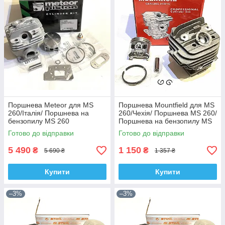
Поршнева Meteor для MS
Поршнева Mountfield для MS
260/Італія/ Поршнева на
260/Чехія/ Поршнева MS 260/
бензопилу MS 260
Поршнева на бензопилу MS
260
Готово до відправки
Готово до відправки
5 490
1 150
₴
₴
5 690 ₴
1 357 ₴
Купити
Купити
–3%
–3%