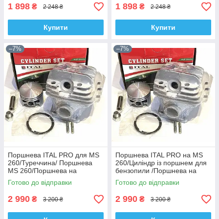
1 898
1 898
₴
₴
2 248 ₴
2 248 ₴
Купити
Купити
–7%
–7%
Поршнева ITAL PRO для MS
Поршнева ITAL PRO на MS
260/Туреччина/ Поршнева
260/Циліндр із поршнем для
MS 260/Поршнева на
бензопили /Поршнева на
бензопилу MS 260
мотопилу
Готово до відправки
Готово до відправки
2 990
2 990
₴
₴
3 200 ₴
3 200 ₴