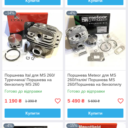
Купити
Купити
–14%
–4%
Поршнева Ital для MS 260/
Поршнева Meteor для MS
Туреччина/ Поршнева на
260/Італія/ Поршнева MS
бензопилу MS 260
260/Поршнева на бензопилу
MS 260
Готово до відправки
Готово до відправки
1 190
5 490
₴
₴
1 390 ₴
5 690 ₴
Купити
Купити
–4%
–15%